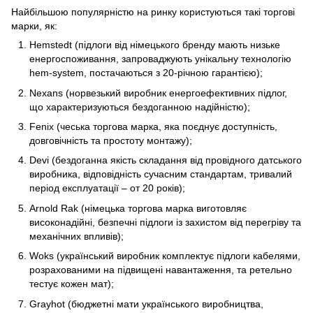
Найбільшою популярністю на ринку користуються такі торгові
марки, як:
Hemstedt (підлоги від німецького бренду мають низьке
енергоспоживання, запроваджують унікальну технологію
hem-system, постачаються з 20-річною гарантією);
Nexans (норвезький виробник енергоефективних підлог,
що характеризуються бездоганною надійністю);
Fenix (чеська торгова марка, яка поєднує доступність,
довговічність та простоту монтажу);
Devi (бездоганна якість складання від провідного датського
виробника, відповідність сучасним стандартам, тривалий
період експлуатації – от 20 років);
Arnold Rak (німецька торгова марка виготовляє
високонадійні, безпечні підлоги із захистом від перегріву та
механічних впливів);
Woks (український виробник комплектує підлоги кабелями,
розрахованими на підвищені навантаження, та ретельно
тестує кожен мат);
Grayhot (бюджетні мати українського виробництва,