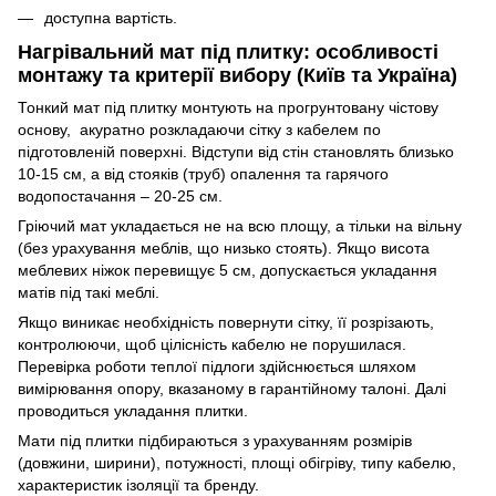
доступна вартість.
Нагрівальний мат під плитку: особливості
монтажу та критерії вибору (Київ та Україна)
Тонкий мат під плитку монтують на прогрунтовану чістову
основу, акуратно розкладаючи сітку з кабелем по
підготовленій поверхні. Відступи від стін становлять близько
10-15 см, а від стояків (труб) опалення та гарячого
водопостачання – 20-25 см.
Гріючий мат укладається не на всю площу, а тільки на вільну
(без урахування меблів, що низько стоять). Якщо висота
меблевих ніжок перевищує 5 см, допускається укладання
матів під такі меблі.
Якщо виникає необхідність повернути сітку, її розрізають,
контролюючи, щоб цілісність кабелю не порушилася.
Перевірка роботи теплої підлоги здійснюється шляхом
вимірювання опору, вказаному в гарантійному талоні. Далі
проводиться укладання плитки.
Мати під плитки підбираються з урахуванням розмірів
(довжини, ширини), потужності, площі обігріву, типу кабелю,
характеристик ізоляції та бренду.