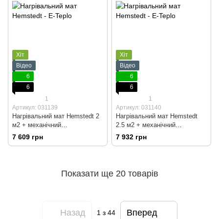
Хіт
Хіт
Відео
Відео
6
6
6
6
1
1
Артикул: 031139
Артикул: 031140
Нагрівальний мат Hemstedt 2
Нагрівальний мат Hemstedt
м2 + механічний
2.5 м2 + механічний
терморегулятор
терморегулятор
7 609 грн
7 932 грн
Показати ще 20 товарів
Назад
Вперед
1
з 44