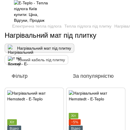
Електрична тепла підлога
Тепла підлога під плитку
Нагріва
Нагрівальний мат під плитку
Нагрівальний мат під плитку
Тонкий кабель під плитку
Фільтр
За популярністю
Хіт
Хіт
−5%
Відео
Відео