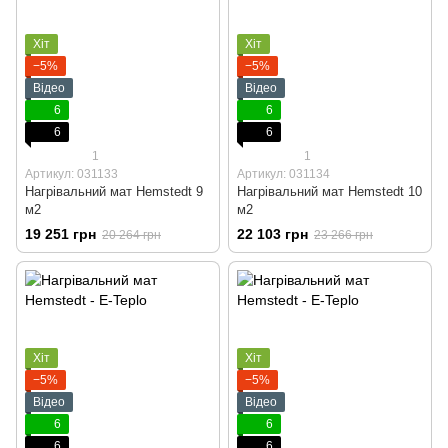
Хіт
Хіт
−5%
−5%
Відео
Відео
6
6
6
6
1
1
Артикул: 031133
Артикул: 031134
Нагрівальний мат Hemstedt 9
Нагрівальний мат Hemstedt 10
м2
м2
19 251 грн
22 103 грн
20 264 грн
23 266 грн
Хіт
Хіт
−5%
−5%
Відео
Відео
6
6
6
6