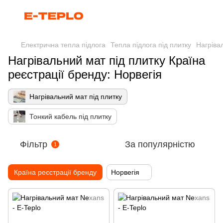
Електрична тепла підлога
Тепла підлога під плитку
Нагріва
Нагрівальний мат під плитку Країна
реєстрації бренду: Норвегія
Нагрівальний мат під плитку
Тонкий кабель під плитку
Фільтр
За популярністю
1
Країна реєстрації бренду
Норвегія