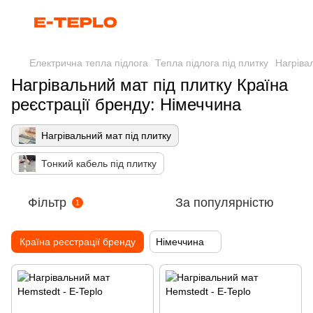
Електрична тепла підлога
Тепла підлога під плитку
Нагріва
Нагрівальний мат під плитку Країна
реєстрації бренду: Німеччина
Нагрівальний мат під плитку
Тонкий кабель під плитку
Фільтр
За популярністю
1
Країна реєстрації бренду
Німеччина