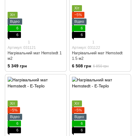
Хіт
Хіт
−5%
Відео
Відео
6
6
6
6
1
1
Артикул: 031121
Артикул: 031122
Нагрівальний мат Hemstedt 1
Нагрівальний мат Hemstedt
м2
1.5 м2
5 349 грн
6 508 грн
6 850 грн
Хіт
Хіт
−5%
−5%
Відео
Відео
6
6
6
6