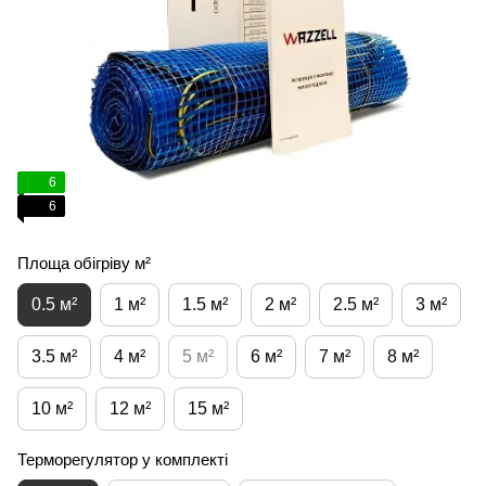
6
6
Площа обігріву м²
0.5 м²
1 м²
1.5 м²
2 м²
2.5 м²
3 м²
3.5 м²
4 м²
5 м²
6 м²
7 м²
8 м²
10 м²
12 м²
15 м²
Терморегулятор у комплекті