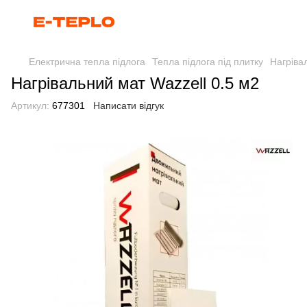
Електрична тепла підлога
Тепла підлога під плитку
Нагріва
Нагрівальний мат Wazzell 0.5 м2
Артикул:
677301
Написати відгук