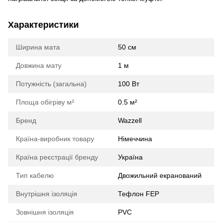
Характеристики
Ширина мата
50 cм
Довжина мату
1 м
Потужність (загальна)
100 Вт
Площа обігріву м²
0.5 м²
Бренд
Wazzell
Країна-виробник товару
Німеччина
Країна реєстрації бренду
Україна
Тип кабелю
Двожильний екранований
Внутрішня ізоляція
Тефлон FEP
Зовнішня ізоляція
PVC