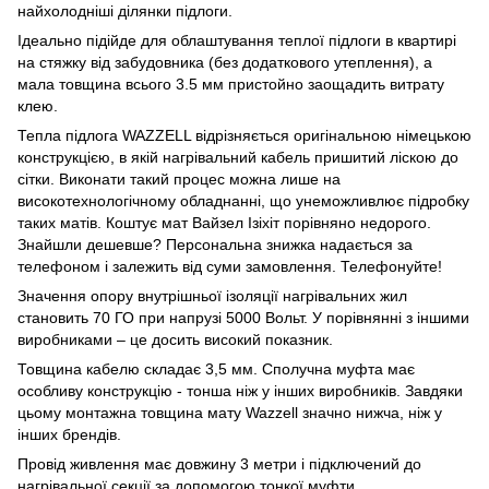
найхолодніші ділянки підлоги.
Ідеально підійде для облаштування теплої підлоги в квартирі
на стяжку від забудовника (без додаткового утеплення), а
мала товщина всього 3.5 мм пристойно заощадить витрату
клею.
Тепла підлога WAZZELL відрізняється оригінальною німецькою
конструкцією, в якій нагрівальний кабель пришитий ліскою до
сітки. Виконати такий процес можна лише на
високотехнологічному обладнанні, що унеможливлює підробку
таких матів. Коштує мат Вайзел Ізіхіт порівняно недорого.
Знайшли дешевше? Персональна знижка надається за
телефоном і залежить від суми замовлення. Телефонуйте!
Значення опору внутрішньої ізоляції нагрівальних жил
становить 70 ГО при напрузі 5000 Вольт. У порівнянні з іншими
виробниками – це досить високий показник.
Товщина кабелю складає 3,5 мм. Сполучна муфта має
особливу конструкцію - тонша ніж у інших виробників. Завдяки
цьому монтажна товщина мату Wazzell значно нижча, ніж у
інших брендів.
Провід живлення має довжину 3 метри і підключений до
нагрівальної секції за допомогою тонкої муфти.