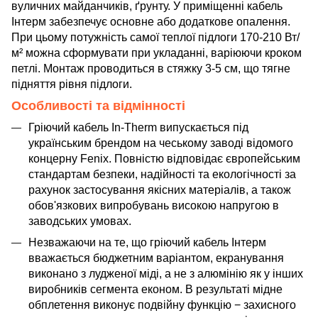
вуличних майданчиків, ґрунту. У приміщенні кабель
Інтерм забезпечує основне або додаткове опалення.
При цьому потужність самої теплої підлоги 170-210 Вт/
м² можна сформувати при укладанні, варіюючи кроком
петлі. Монтаж проводиться в стяжку 3-5 см, що тягне
підняття рівня підлоги.
Особливості та відмінності
Гріючий кабель In-Therm випускається під
українським брендом на чеському заводі відомого
концерну Fenix. Повністю відповідає європейським
стандартам безпеки, надійності та екологічності за
рахунок застосування якісних матеріалів, а також
обов'язкових випробувань високою напругою в
заводських умовах.
Незважаючи на те, що гріючий кабель Інтерм
вважається бюджетним варіантом, екранування
виконано з лудженої міді, а не з алюмінію як у інших
виробників сегмента економ. В результаті мідне
обплетення виконує подвійну функцію − захисного