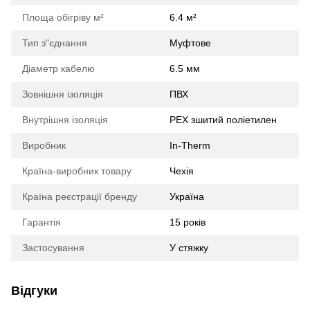
Площа обігріву м²
6.4 м²
Тип з"єднання
Муфтове
Діаметр кабелю
6.5 мм
Зовнішня ізоляція
ПВХ
Внутрішня ізоляція
PEX зшитий поліетилен
Виробник
In-Therm
Країна-виробник товару
Чехія
Країна реєстрації бренду
Україна
Гарантія
15 років
Застосування
У стяжку
Відгуки