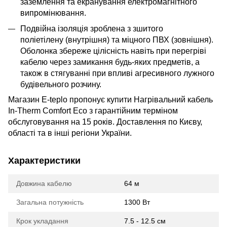
заземлення та екранування електромагнітного
випромінювання.
Подвійна ізоляція зроблена з зшитого
поліетілену (внутрішня) та міцного ПВХ (зовнішня).
Оболонка збереже цілісність навіть при перегріві
кабелю через замикання будь-яких предметів, а
також в стягуванні при впливі агресивного лужного
будівельного розчину.
Магазин E-teplo пропонує купити Нагрівальний кабель
In-Therm Comfort Eco з гарантійним терміном
обслуговування на 15 років. Доставлення по Києву,
області та в інші регіони України.
Характеристики
Довжина кабелю
64 м
Загальна потужність
1300 Вт
Крок укладання
7.5 - 12.5 см