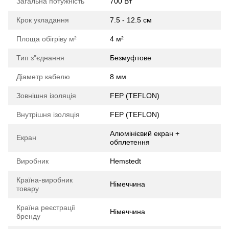
Загальна потужність
700 Вт
Крок укладання
7.5 - 12.5 см
Площа обігріву м²
4 м²
Тип з"єднання
Безмуфтове
Діаметр кабелю
8 мм
Зовнішня ізоляція
FEP (TEFLON)
Внутрішня ізоляція
FEP (TEFLON)
Алюмінієвий екран +
Екран
обплетення
Виробник
Hemstedt
Країна-виробник
Німеччина
товару
Країна реєстрації
Німеччина
бренду