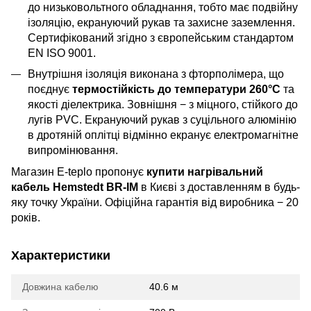
до низьковольтного обладнання, тобто має подвійну
ізоляцію, екрануючий рукав та захисне заземлення.
Сертифікований згідно з європейським стандартом
EN ISO 9001.
Внутрішня ізоляція виконана з фторполімера, що
поєднує
термостійкість до температури 260°C
та
якості діелектрика. Зовнішня − з міцного, стійкого до
лугів PVC. Екрануючий рукав з суцільного алюмінію
в дротяній оплітці відмінно екранує електромагнітне
випромінювання.
Магазин E-teplo пропонує
купити нагрівальний
кабель Hemstedt BR-IM
в Києві з доставленням в будь-
яку точку України. Офіційна гарантія від виробника − 20
років.
Характеристики
Довжина кабелю
40.6 м