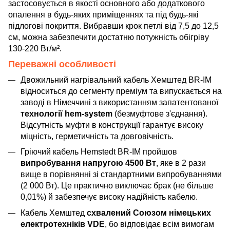
застосовується в якості основного або додаткового
опалення в будь-яких приміщеннях та під будь-які
підлогові покриття. Вибравши крок петлі від 7,5 до 12,5
см, можна забезпечити достатню потужність обігріву
130-220 Вт/м².
Переважні особливості
Двожильний нагрівальний кабель Хемштед BR-IM
відноситься до сегменту преміум та випускається на
заводі в Німеччині з використанням запатентованої
технології hem-system
(безмуфтове з'єднання).
Відсутність муфти в конструкції гарантує високу
міцність, герметичність та довговічність.
Гріючий кабель Hemstedt BR-IM пройшов
випробування напругою 4500 Вт
, яке в 2 рази
вище в порівнянні зі стандартними випробуваннями
(2 000 Вт). Це практично виключає брак (не більше
0,01%) й забезпечує високу надійність кабелю.
Кабель Хемштед
схвалений Союзом німецьких
електротехніків VDE
, бо відповідає всім вимогам