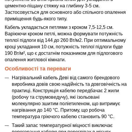
цементно-піщану стяжку на глибину 3-5 см.
Застосовується для основного або спільного опалення
приміщення будь-якого типу.
Кабель укладається петлями з кроком 7,5-12,5 см.
Варіюючи кроком петлі, можна формувати потужність
теплої підлоги від 144 до 260 Вт/м2. При оптимальному
кроці укладання 10 см, потужність теплої підлоги буде
190 Вт/м², що є достатнім показником для підлогового
опалення житлової кімнати.
Особливості та переваги
Нагрівальний кабель Деві від самого брендового
виробника довів свою надійність та довговічність на
практиці. Конструкція кабелю передбачає 2 жили
(робочу та струмоведучу), які ізольовані
молекулярно зшитим поліетиленом, що витримує
нагрівання до 140 °C. Притому, що робоча
температура гріючого кабелю становить 90 °C.
Такий запас температурної міцності виключає
перегорання кабелю при перегрівах в місцях