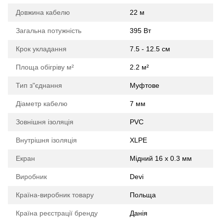
Довжина кабелю
22 м
Загальна потужність
395 Вт
Крок укладання
7.5 - 12.5 см
Площа обігріву м²
2.2 м²
Тип з"єднання
Муфтове
Діаметр кабелю
7 мм
Зовнішня ізоляція
PVC
Внутрішня ізоляція
XLPE
Екран
Мідний 16 х 0.3 мм
Виробник
Devi
Країна-виробник товару
Польща
Країна реєстрації бренду
Данія