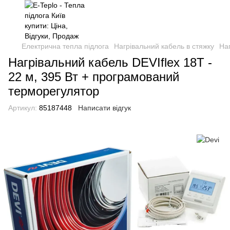
Електрична тепла підлога
Нагрівальний кабель в стяжку
Наг
Нагрівальний кабель DEVIflex 18T -
22 м, 395 Вт + програмований
терморегулятор
Артикул:
85187448
Написати відгук