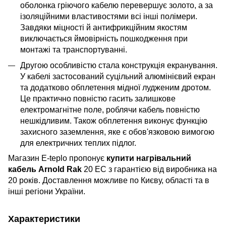
оболонка гріючого кабелю перевершує золото, а за
ізоляційними властивостями всі інші полімери.
Завдяки міцності й антифрикційним якостям
виключається ймовірність пошкодження при
монтажі та транспортуванні.
Другою особливістю стала конструкція екранування.
У кабелі застосований суцільний алюмінієвий екран
та додатково обплетення мідної лудженим дротом.
Це практично повністю гасить залишкове
електромагнітне поле, роблячи кабель повністю
нешкідливим. Також обплетення виконує функцію
захисного заземлення, яке є обов'язковою вимогою
для електричних теплих підлог.
Магазин E-teplo пропонує
купити нагрівальний
кабель Arnold Rak
20 EC з гарантією від виробника на
20 років. Доставлення можливе по Києву, області та в
інші регіони України.
Характеристики