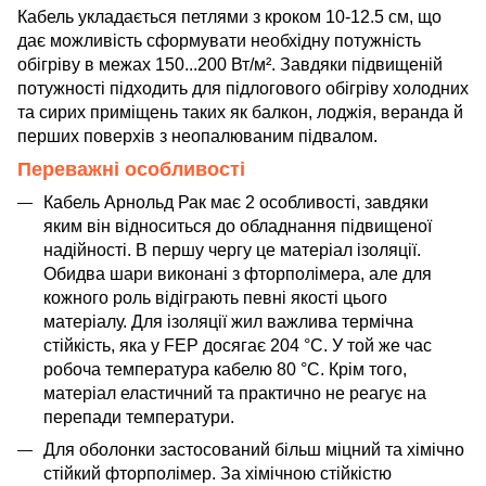
Кабель укладається петлями з кроком 10-12.5 см, що
дає можливість сформувати необхідну потужність
обігріву в межах 150...200 Вт/м². Завдяки підвищеній
потужності підходить для підлогового обігріву холодних
та сирих приміщень таких як балкон, лоджія, веранда й
перших поверхів з неопалюваним підвалом.
Переважні особливості
Кабель Арнольд Рак має 2 особливості, завдяки
яким він відноситься до обладнання підвищеної
надійності. В першу чергу це матеріал ізоляції.
Обидва шари виконані з фторполімера, але для
кожного роль відіграють певні якості цього
матеріалу. Для ізоляції жил важлива термічна
стійкість, яка у FEP досягає 204 °C. У той же час
робоча температура кабелю 80 °C. Крім того,
матеріал еластичний та практично не реагує на
перепади температури.
Для оболонки застосований більш міцний та хімічно
стійкий фторполімер. За хімічною стійкістю