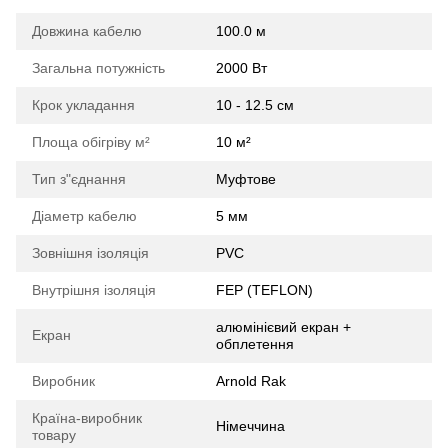
Довжина кабелю
100.0 м
Загальна потужність
2000 Вт
Крок укладання
10 - 12.5 см
Площа обігріву м²
10 м²
Тип з"єднання
Муфтове
Діаметр кабелю
5 мм
Зовнішня ізоляція
PVC
Внутрішня ізоляція
FEP (TEFLON)
алюмінієвий екран +
Екран
обплетення
Виробник
Arnold Rak
Країна-виробник
Німеччина
товару