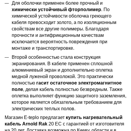
Для оболочки применен более прочный и
химически устойчивый фторполимер
. По
химической устойчивости оболочка греющего
кабеля превосходит золото, а по изоляционным
свойствам все другие полимеры. Благодаря
прочности и антифрикционным качествам
исключается вероятность повреждения при
монтаже и транспортировке.
Второй особенностью стала конструкция
экранирования. В кабеле применен сплошной
алюминиевый экран и дополнительно оплетка
медной луженой проволокой. Это практически
полностью
гасит остаточное электромагнитное
поле
, делая кабель полностью безвредным. Также
оплетка выполняет функцию защитного заземления,
которое является обязательным требованием для
электрических теплых полов.
Магазин E-teplo предлагает
купить нагревательный
кабель Arnold Rak
20 EC с гарантией от изготовителя
на 20 лет. Доставка возможна по Киеву, области и в