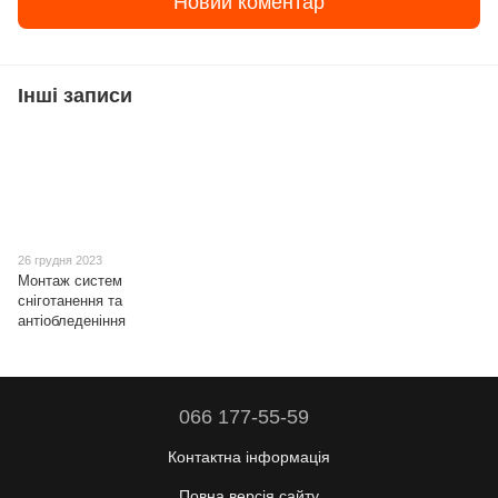
Новий коментар
Інші записи
26 грудня 2023
Монтаж систем
сніготанення та
антіобледеніння
066 177-55-59
Контактна інформація
Повна версія сайту