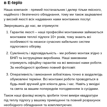
в E-teplo
Наша компанія - прямий постачальник і дилер тільки якісного,
надійного і безпечного обладнання, тому ми також зацікавлені
у високій якості всіх надаваних нами монтажних послуг.
Звернувшись до нас, ви отримуєте:
Гарантію якості – наші професійні монтажники займаються
монтажем теплої підлоги 10+ років, тому знають всі
особливості та нюанси сучасних кабельних систем
підлогового обігріву.
Сумлінність і відповідальність - ми робимо монтаж згідно з
БНіП та інструкціями виробника. Наші замовники
отримують офіційну гарантію на всі виконані нами роботи.
За необхідності зробимо повний фотозвіт.
Оперативність і виконання зобов'язань точно в заздалегідь
обумовлені терміни. Всі монтажні роботи проводяться в
будь-який зручний для клієнта день і час. Навіть у вихідні
та свята за вашим попереднім погодженням із сусідами.
Також наші фахівці можуть зробити точні виміри квадратури
під теплу підлогу у вашому приміщенні та повний розрахунок
необхідного обладнання та комплектуючих.