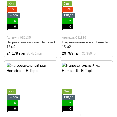
Хит
Хит
−5%
−5%
Видео
Видео
6
6
6
6
1
1
Артикул: 031135
Артикул: 031136
Нагревательный мат Hemstedt
Нагревательный мат Hemstedt
12 м2
15 м2
24 178 грн
29 783 грн
25 451 грн
31 350 грн
Хит
Хит
Видео
Видео
6
6
6
6
1
1