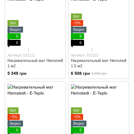
Хит
Хит
−5%
Видео
Видео
6
6
6
6
1
1
Артикул: 031121
Артикул: 031122
Нагревательный мат Hemstedt
Нагревательный мат Hemstedt
1 м2
1.5 м2
5 349 грн
6 508 грн
6 850 грн
Хит
Хит
−5%
−5%
Видео
Видео
6
6