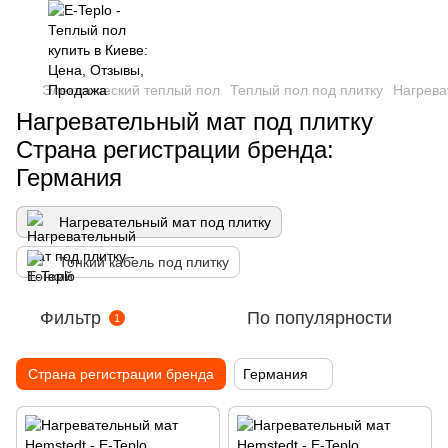
Электрический теплый пол
Теплый пол под плитку
Нагрева
Нагревательный мат под плитку
Страна регистрации бренда:
Германия
Нагревательный мат под плитку
Тонкий кабель под плитку
Фильтр
По популярности
1
Страна регистрации бренда
Германия