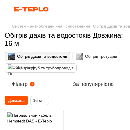
Системи антиобледеніння і сніготанення
Обігрів дахів та во
Обігрів дахів та водостоків Довжина:
16 м
Обігрів дахів та водостоків
Обігрів тротуарів
Обігрів труб та трубопроводів
Фільтр
За популярністю
1
Довжина
16 м