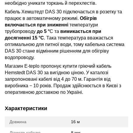
необхідно уникати торкань й перехлестів.
Кабель Хемштедт DAS 30 підключається в розетку та
працює в автоматичному режимі.
Обігрів
включається при зниженні
температури
трубопроводу
до 5 °
C та
вимикається при
досягненні 15 °C
. Така температура вважається
оптимальною для питної води, тому кабельна система
DAS 30 стане відмінним рішенням для обігріву
водопроводу.
Магазин E-teplo пропонує купити гріючий кабель
Hemstedt DAS 30 за вигідною ціною. У каталозі
запропоновані кабелі від 4 до 70 м. Гарантія від
виробника − 10 років. Продаж здійснюється в Києві з
оперативною доставкою по Україні.
Характеристики
Довжина
16 м
Діаметр кабелю
8 мм