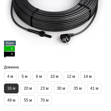
Відео
6
6
Довжина
4 м
5 м
6 м
10 м
12 м
14 м
16 м
20 м
23 м
30 м
35 м
41 м
49 м
55 м
70 м