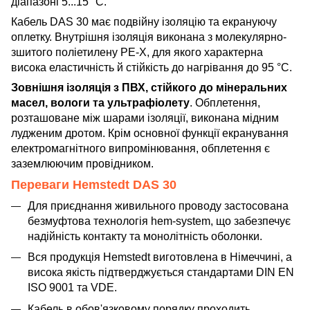
діапазоні 5...15 °C.
Кабель DAS 30 має подвійну ізоляцію та екрануючу
оплетку. Внутрішня ізоляція виконана з молекулярно-
зшитого поліетилену PE-X, для якого характерна
висока еластичність й стійкість до нагрівання до 95 °C.
Зовнішня ізоляція з ПВХ, стійкого до мінеральних
масел, вологи та ультрафіолету
. Обплетення,
розташоване між шарами ізоляції, виконана мідним
лудженим дротом. Крім основної функції екранування
електромагнітного випромінювання, обплетення є
заземлюючим провідником.
Переваги Hemstedt DAS 30
Для приєднання живильного проводу застосована
безмуфтова технологія hem-system, що забезпечує
надійність контакту та монолітність оболонки.
Вся продукція Hemstedt виготовлена в Німеччині, а
висока якість підтверджується стандартами DIN EN
ISO 9001 та VDE.
Кабель в обов'язковому порядку проходить