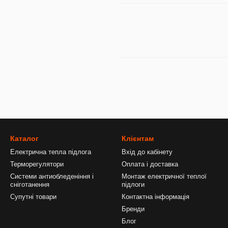
Каталог
Клієнтам
Електрична тепла підлога
Вхід до кабінету
Терморегулятори
Оплата і доставка
Системи антиобледеніння і
Монтаж електричної теплої
сніготанення
підлоги
Супутні товари
Контактна інформація
Бренди
Блог