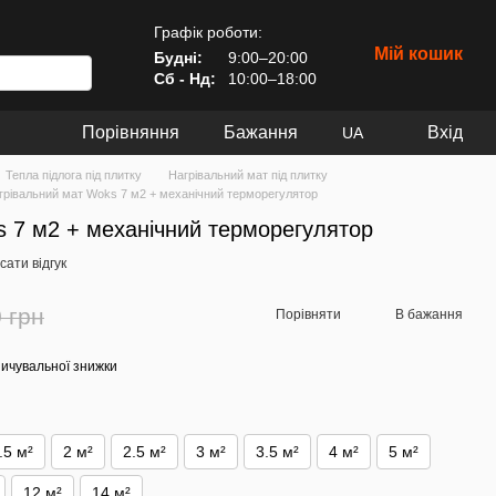
Графік роботи:
Мій кошик
Будні:
9:00–20:00
Сб - Нд:
10:00–18:00
Порівняння
Бажання
Вхід
UA
Тепла підлога під плитку
Нагрівальний мат під плитку
грівальний мат Woks 7 м2 + механічний терморегулятор
s 7 м2 + механічний терморегулятор
ати відгук
 грн
Порівняти
В бажання
ичувальної знижки
.5 м²
2 м²
2.5 м²
3 м²
3.5 м²
4 м²
5 м²
12 м²
14 м²