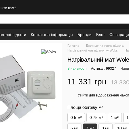
нити вам?
еплої підлоги
Контактна інформація
Бренди
Блог
Співпраця
Головна
Електрична тепла підлога
Нагрівальний мат під плитку Woks
На
Нагрівальний мат Wok
В наявності
Артикул: 99327
Напис
11 331 грн
13 330
Увійти
для відображення накоп
%
Площа обігріву м²
0.5 м²
0.75 м²
1 м²
1
6 м²
7 м²
8 м²
10 м²