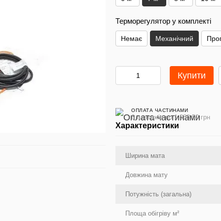
Терморегулятор у комплекті
Немає
Механічний
Про
Купити
ОПЛАТА ЧАСТИНАМИ
6 платежів по 1 888.50 грн
Характеристики
Ширина мата
Довжина мату
Потужність (загальна)
Площа обігріву м²