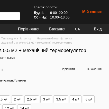
Графік роботи:
Мій кошик
Будні:
9:00–20:00
Сб - Нд:
10:00–18:00
Порівняння
Бажання
Вхід
UA
Тепла підлога під плитку
Нагрівальний мат під плитку
грівальний мат Woks 0.5 м2 + механічний терморегулятор
 0.5 м2 + механічний терморегулятор
ати відгук
рн
Порівняти
В бажання
ичувальної знижки
.5 м²
2 м²
2.5 м²
3 м²
3.5 м²
4 м²
5 м²
12 м²
14 м²