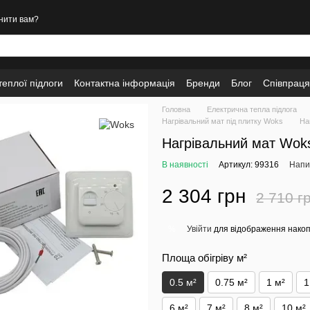
нити вам?
еплої підлоги
Контактна інформація
Бренди
Блог
Співпраця
Головна
Електрична тепла підлога
Нагрівальний мат під плитку Woks
На
Нагрівальний мат Woks
В наявності
Артикул: 99316
Напис
2 304 грн
2 710 г
Увійти
для відображення накоп
%
Площа обігріву м²
0.5 м²
0.75 м²
1 м²
1
6 м²
7 м²
8 м²
10 м²