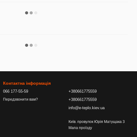
Контактна інформація
066 177-55-59
+380661775559
+380661775559
Передзвонити вам?
info@e-teplo.kiev.ua
Київ. провулок Юрія Матущака 3
Мапа проїзду