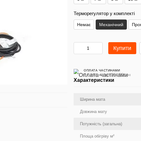
Терморегулятор у комплекті
Немає
Механічний
Про
Купити
ОПЛАТА ЧАСТИНАМИ
6 платежів по 384.00 грн
Характеристики
Ширина мата
Довжина мату
Потужність (загальна)
Площа обігріву м²