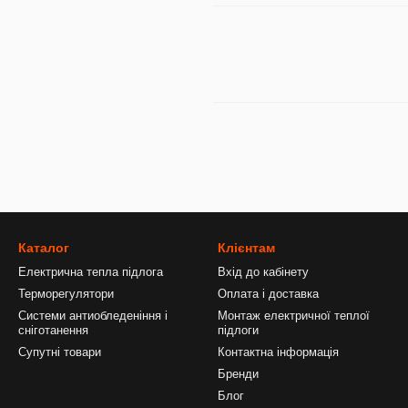
Каталог
Клієнтам
Електрична тепла підлога
Вхід до кабінету
Терморегулятори
Оплата і доставка
Системи антиобледеніння і
Монтаж електричної теплої
сніготанення
підлоги
Супутні товари
Контактна інформація
Бренди
Блог