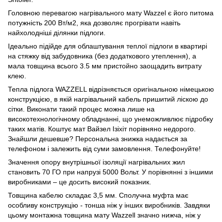
Головною перевагою нагрівального мату Wazzel є його питома
потужність 200 Вт/м2, яка дозволяє прогрівати навіть
найхолодніші ділянки підлоги.
Ідеально підійде для облаштування теплої підлоги в квартирі
на стяжку від забудовника (без додаткового утеплення), а
мала товщина всього 3.5 мм пристойно заощадить витрату
клею.
Тепла підлога WAZZELL відрізняється оригінальною німецькою
конструкцією, в якій нагрівальний кабель пришитий ліскою до
сітки. Виконати такий процес можна лише на
високотехнологічному обладнанні, що унеможливлює підробку
таких матів. Коштує мат Вайзел Ізіхіт порівняно недорого.
Знайшли дешевше? Персональна знижка надається за
телефоном і залежить від суми замовлення. Телефонуйте!
Значення опору внутрішньої ізоляції нагрівальних жил
становить 70 ГО при напрузі 5000 Вольт. У порівнянні з іншими
виробниками – це досить високий показник.
Товщина кабелю складає 3,5 мм. Сполучна муфта має
особливу конструкцію - тонша ніж у інших виробників. Завдяки
цьому монтажна товщина мату Wazzell значно нижча, ніж у