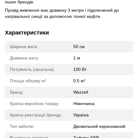
інших брендів.
Провід живлення має довжину 3 метри і підключений до
нагрівальної секції за допомогою тонкої муфти.
Характеристики
Ширина мата
50 cм
Довжина мату
1 м
Потужність (загальна)
100 Вт
Площа обігріву м²
0.5 м²
Бренд
Wazzell
Країна-виробник товару
Німеччина
Країна реєстрації бренду
Україна
Тип кабелю
Двожильний екранований
Внутрішня ізоляція
Тефлон FEP