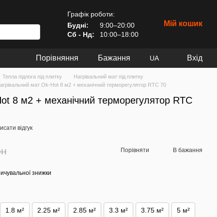
Графік роботи:
Мій кошик
Будні:
9:00–20:00
Сб - Нд:
10:00–18:00
Порівняння
Бажання
Вхід
UA
Тепла підлога під плитку
Нагрівальний мат під плитку
агрівальний мат Ok-Hot 8 м2 + механічний терморегулятор RTC 70
ot 8 м2 + механічний терморегулятор RTC
исати відгук
рн
Порівняти
В бажання
ичувальної знижки
1.8 м²
2.25 м²
2.85 м²
3.3 м²
3.75 м²
5 м²