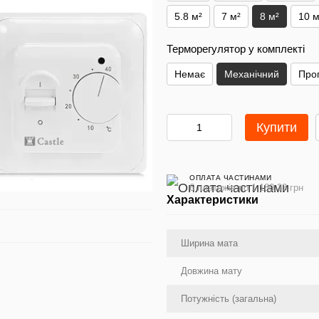
5.8 м²
7 м²
8 м²
10 м
Терморегулятор у комплекті
Немає
Механічний
Про
Купити
ОПЛАТА ЧАСТИНАМИ
6 платежів по 1 180.33 грн
Характеристики
Ширина мата
Довжина мату
Потужність (загальна)