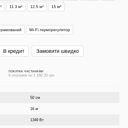
²
11.3 м²
12.5 м²
15 м²
грамований
Wi-Fi терморегулятор
В кредит
Замовити швидко
ПОКУПКА ЧАСТИНАМИ
6 платежів по 1 180.33 грн
50 cм
16 м
1349 Вт