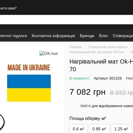
нити вам?
еплої підлоги
Контактна інформація
Бренди
Блог
Співпраця
Головна
Електрична тепла підлога
Нагрівальний мат під плитку OK-hot
Н
Нагрівальний мат Ok-H
70
В наявності
Артикул: 001328
Нап
7 082 грн
8 332 г
Увійти
для відображення накоп
%
Площа обігріву м²
0.6 м²
0.85 м²
1.25 м²