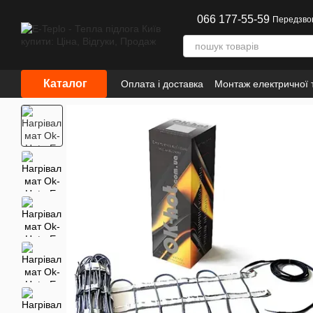
Перейти до основного контенту
066 177-55-59
Передзво
Каталог
Оплата і доставка
Монтаж електричної т
Інформація