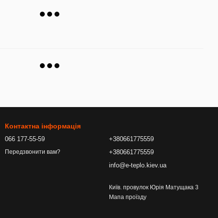
Контактна інформація
066 177-55-59
+380661775559
+380661775559
Передзвонити вам?
info@e-teplo.kiev.ua
Київ. провулок Юрія Матущака 3
Мапа проїзду