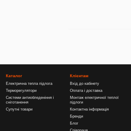
Каталог
Клієнтам
Електрична тепла підлога
Вхід до кабінету
Терморегулятори
Оплата і доставка
Системи антиобледеніння і
Монтаж електричної теплої
сніготанення
підлоги
Супутні товари
Контактна інформація
Бренди
Блог
Співпраця