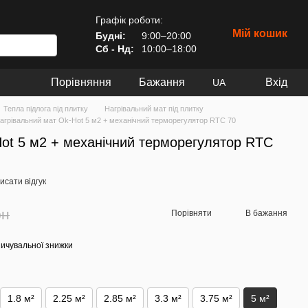
Графік роботи:
Мій кошик
Будні:
9:00–20:00
Сб - Нд:
10:00–18:00
Порівняння
Бажання
Вхід
UA
Тепла підлога під плитку
Нагрівальний мат під плитку
агрівальний мат Ok-Hot 5 м2 + механічний терморегулятор RTC 70
ot 5 м2 + механічний терморегулятор RTC
исати відгук
рн
Порівняти
В бажання
ичувальної знижки
1.8 м²
2.25 м²
2.85 м²
3.3 м²
3.75 м²
5 м²