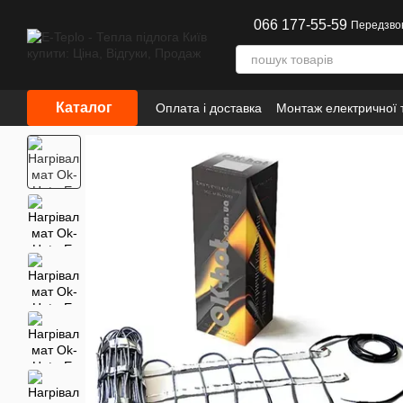
Перейти до основного контенту
066 177-55-59
Передзво
Каталог
Оплата і доставка
Монтаж електричної т
Інформація