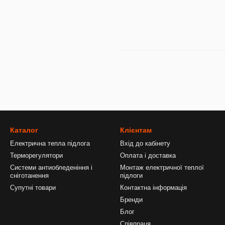
Каталог
Клієнтам
Електрична тепла підлога
Вхід до кабінету
Терморегулятори
Оплата і доставка
Системи антиобледеніння і
Монтаж електричної теплої
сніготанення
підлоги
Супутні товари
Контактна інформація
Бренди
Блог
Співпраця