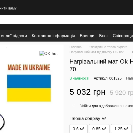
нити вам?
еплої підлоги
Контактна інформація
Бренди
Блог
Співпраця
Головна
Електрична тепла підлога
Нагрівальний мат під плитку OK-hot
Н
Нагрівальний мат Ok-H
70
В наявності
Артикул: 001325
Нап
5 032 грн
5 920 г
Увійти
для відображення накоп
%
Площа обігріву м²
0.6 м²
0.85 м²
1.25 м²