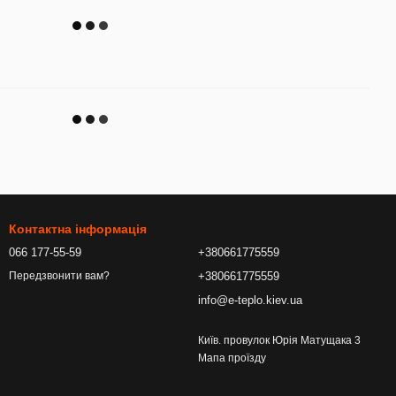
Контактна інформація
066 177-55-59
+380661775559
+380661775559
Передзвонити вам?
info@e-teplo.kiev.ua
Київ. провулок Юрія Матущака 3
Мапа проїзду