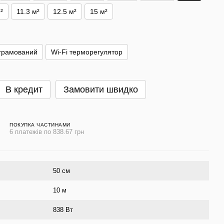
²
11.3 м²
12.5 м²
15 м²
грамований
Wi-Fi терморегулятор
В кредит
Замовити швидко
ПОКУПКА ЧАСТИНАМИ
6 платежів по 838.67 грн
50 cм
10 м
838 Вт