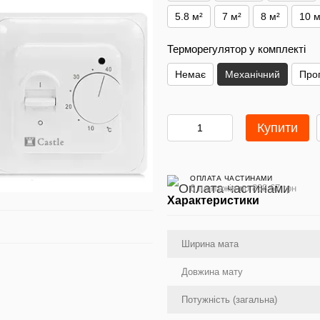
5.8 м²
7 м²
8 м²
10 м
Терморегулятор у комплекті
Немає
Механічний
Про
Купити
ОПЛАТА ЧАСТИНАМИ
6 платежів по 838.67 грн
Характеристики
Ширина мата
Довжина мату
Потужність (загальна)