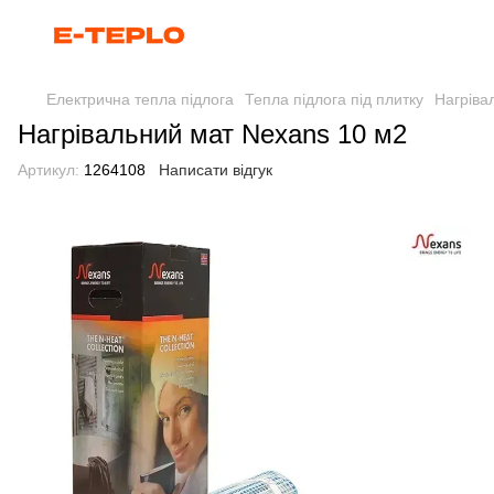
Електрична тепла підлога
Тепла підлога під плитку
Нагріва
Нагрівальний мат Nexans 10 м2
Артикул:
1264108
Написати відгук