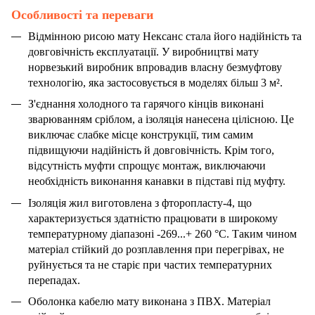
Особливості та переваги
Відмінною рисою мату Нексанс стала його надійність та
довговічність експлуатації. У виробництві мату
норвезький виробник впровадив власну безмуфтову
технологію, яка застосовується в моделях більш 3 м².
З'єднання холодного та гарячого кінців виконані
зварюванням сріблом, а ізоляція нанесена цілісною. Це
виключає слабке місце конструкції, тим самим
підвищуючи надійність й довговічність. Крім того,
відсутність муфти спрощує монтаж, виключаючи
необхідність виконання канавки в підставі під муфту.
Ізоляція жил виготовлена з фторопласту-4, що
характеризується здатністю працювати в широкому
температурному діапазоні -269...+ 260 °C. Таким чином
матеріал стійкий до розплавлення при перегрівах, не
руйнується та не старіє при частих температурних
перепадах.
Оболонка кабелю мату виконана з ПВХ. Матеріал