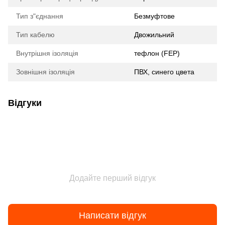
Тип з"єднання
Безмуфтове
Тип кабелю
Двожильний
Внутрішня ізоляція
тефлон (FEP)
Зовнішня ізоляція
ПВХ, синего цвета
Відгуки
Додайте перший відгук
Написати відгук