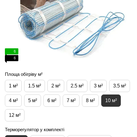
6
6
Площа обігріву м²
1 м²
1.5 м²
2 м²
2.5 м²
3 м²
3.5 м²
4 м²
5 м²
6 м²
7 м²
8 м²
10 м²
12 м²
Терморегулятор у комплекті