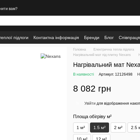
нити вам?
еплої підлоги
Контактна інформація
Бренди
Блог
Співпраця
Головна
Електрична тепла підлога
Нагрівальний мат під плитку Nexans
Нагрівальний мат Nexa
В наявності
Артикул: 12126498
Н
8 082 грн
Увійти
для відображення накоп
%
Площа обігріву м²
1 м²
1.5 м²
2 м²
2.5 
10 м²
12 м²