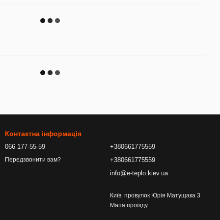
Контактна інформація
066 177-55-59
+380661775559
+380661775559
Передзвонити вам?
info@e-teplo.kiev.ua
Київ. провулок Юрія Матущака 3
Мапа проїзду