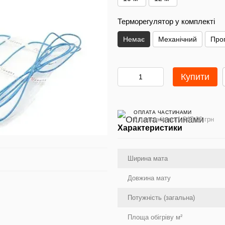
Терморегулятор у комплекті
Немає
Механічний
Про
Купити
ОПЛАТА ЧАСТИНАМИ
6 платежів по 1 347.00 грн
Характеристики
Ширина мата
Довжина мату
Потужність (загальна)
Площа обігріву м²