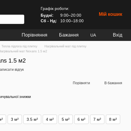
Графік роботи:
Мій кошик
Будні:
9:00–20:00
Сб - Нд:
10:00–18:00
Порівняння
Бажання
Вхід
UA
Тепла підлога під плитку
Нагрівальний мат під плитку
Нагрівальний мат Nexans 1.5 м2
ns 1.5 м2
аписати відгук
Порівняти
В бажання
ичувальної знижки
м²
3 м²
3.5 м²
4 м²
5 м²
6 м²
7 м²
8 м²