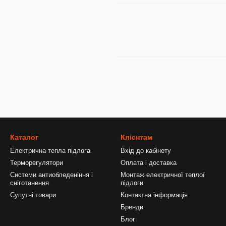
Каталог
Клієнтам
Електрична тепла підлога
Вхід до кабінету
Терморегулятори
Оплата і доставка
Системи антиобледеніння і
Монтаж електричної теплої
сніготанення
підлоги
Супутні товари
Контактна інформація
Бренди
Блог