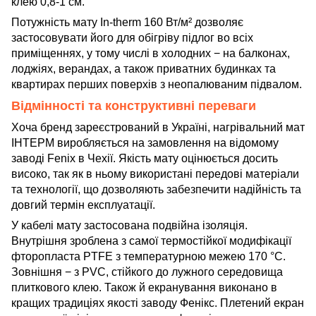
клею 0,8-1 см.
Потужність мату In-therm 160 Вт/м² дозволяє
застосовувати його для обігріву підлог во всіх
приміщеннях, у тому числі в холодних − на балконах,
лоджіях, верандах, а також приватних будинках та
квартирах перших поверхів з неопалюваним підвалом.
Відмінності та конструктивні переваги
Хоча бренд зареєстрований в Україні, нагрівальний мат
ІНТЕРМ виробляється на замовлення на відомому
заводі Fenix в Чехії. Якість мату оцінюється досить
високо, так як в ньому використані передові матеріали
та технології, що дозволяють забезпечити надійність та
довгий термін експлуатації.
У кабелі мату застосована подвійна ізоляція.
Внутрішня зроблена з самої термостійкої модифікації
фторопласта PTFE з температурною межею 170 °C.
Зовнішня − з PVC, стійкого до лужного середовища
плиткового клею. Також й екранування виконано в
кращих традиціях якості заводу Фенікс. Плетений екран