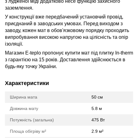
з лудженої міді додатково несе функцію захисного
заземлення.
У конструкції вже передбачений установчий провід,
приєднаний в заводських умовах. Перед виходом з
заводу, кожен мат в обов'язковому порядку проходить
випробування високою напругою на цілісність та опір
ізоляції.
Магазин E-teplo пропонує купити мат під плитку In-therm
з гарантією на 15 років. Доставлення здійснюється в
будь-яку точку України.
Характеристики
Ширина мата
50 см
Довжина мату
5.8 м
Потужність (загальна)
475 Вт
Площа обігріву м²
2.9 м²