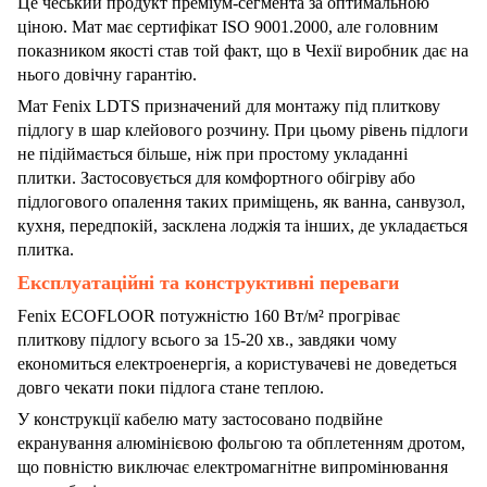
Це чеський продукт преміум-сегмента за оптимальною
ціною. Мат має сертифікат ISO 9001.2000, але головним
показником якості став той факт, що в Чехії виробник дає на
нього довічну гарантію.
Мат Fenix LDTS призначений для монтажу під плиткову
підлогу в шар клейового розчину. При цьому рівень підлоги
не підіймається більше, ніж при простому укладанні
плитки. Застосовується для комфортного обігріву або
підлогового опалення таких приміщень, як ванна, санвузол,
кухня, передпокій, засклена лоджія та інших, де укладається
плитка.
Експлуатаційні та конструктивні переваги
Fenix ECOFLOOR потужністю 160 Вт/м² прогріває
плиткову підлогу всього за 15-20 хв., завдяки чому
економиться електроенергія, а користувачеві не доведеться
довго чекати поки підлога стане теплою.
У конструкції кабелю мату застосовано подвійне
екранування алюмінієвою фольгою та обплетенням дротом,
що повністю виключає електромагнітне випромінювання