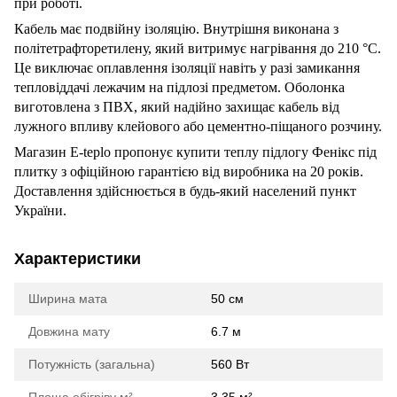
при роботі.
Кабель має подвійну ізоляцію. Внутрішня виконана з
політетрафторетилену, який витримує нагрівання до 210 °C.
Це виключає оплавлення ізоляції навіть у разі замикання
тепловіддачі лежачим на підлозі предметом. Оболонка
виготовлена з ПВХ, який надійно захищає кабель від
лужного впливу клейового або цементно-піщаного розчину.
Магазин E-teplo пропонує купити теплу підлогу Фенікс під
плитку з офіційною гарантією від виробника на 20 років.
Доставлення здійснюється в будь-який населений пункт
України.
Характеристики
Ширина мата
50 см
Довжина мату
6.7 м
Потужність (загальна)
560 Вт