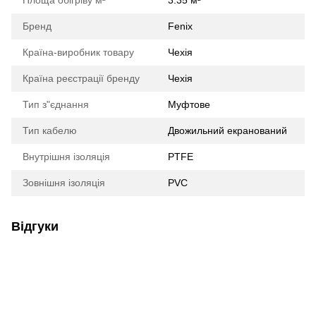
Площа обігріву м²
3.35 м²
Бренд
Fenix
Країна-виробник товару
Чехія
Країна реєстрації бренду
Чехія
Тип з"єднання
Муфтове
Тип кабелю
Двожильний екранований
Внутрішня ізоляція
PTFE
Зовнішня ізоляція
PVC
Відгуки