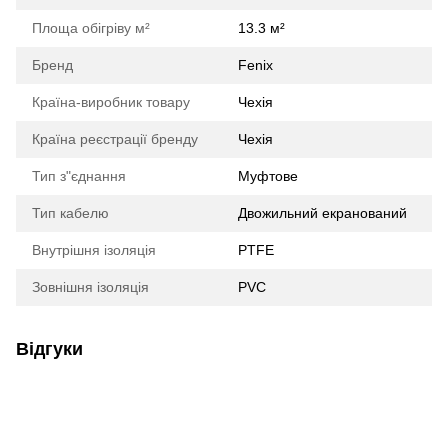
Площа обігріву м²
13.3 м²
Бренд
Fenix
Країна-виробник товару
Чехія
Країна реєстрації бренду
Чехія
Тип з"єднання
Муфтове
Тип кабелю
Двожильний екранований
Внутрішня ізоляція
PTFE
Зовнішня ізоляція
PVC
Відгуки