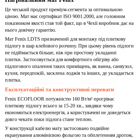
Це чеський продукт преміум-сегмента за оптимальною
ціною. Мат має сертифікат ISO 9001.2000, але головним
показником якості став той факт, що в Чехії виробник дає на
нього довічну гарантію.
Мат Fenix LDTS призначений для монтажу під плиткову
підлогу в шар клейового розчину. При цьому рівень підлоги
не підіймається більше, ніж при простому укладанні
плитки. Застосовується для комфортного обігріву або
підлогового опалення таких приміщень, як ванна, санвузол,
кухня, передпокій, засклена лоджія та інших, де укладається
плитка.
Експлуатаційні та конструктивні переваги
Fenix ECOFLOOR потужністю 160 Вт/м² прогріває
плиткову підлогу всього за 15-20 хв., завдяки чому
економиться електроенергія, а користувачеві не доведеться
довго чекати поки підлога стане теплою.
У конструкції кабелю мату застосовано подвійне
екранування алюмінієвою фольгою та обплетенням дротом,