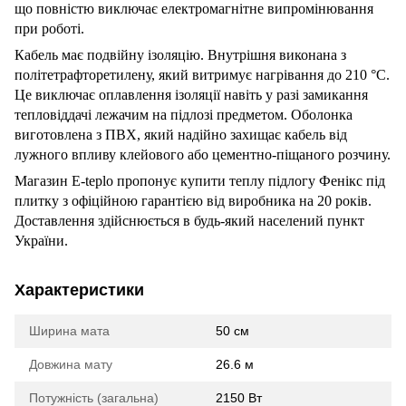
що повністю виключає електромагнітне випромінювання
при роботі.
Кабель має подвійну ізоляцію. Внутрішня виконана з
політетрафторетилену, який витримує нагрівання до 210 °C.
Це виключає оплавлення ізоляції навіть у разі замикання
тепловіддачі лежачим на підлозі предметом. Оболонка
виготовлена з ПВХ, який надійно захищає кабель від
лужного впливу клейового або цементно-піщаного розчину.
Магазин E-teplo пропонує купити теплу підлогу Фенікс під
плитку з офіційною гарантією від виробника на 20 років.
Доставлення здійснюється в будь-який населений пункт
України.
Характеристики
Ширина мата
50 см
Довжина мату
26.6 м
Потужність (загальна)
2150 Вт