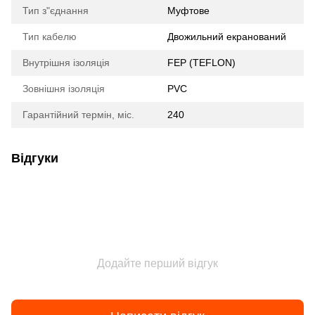
Тип з"єднання
Муфтове
Тип кабелю
Двожильний екранований
Внутрішня ізоляція
FEP (TEFLON)
Зовнішня ізоляція
PVC
Гарантійний термін, міс.
240
Відгуки
Додайте перший відгук