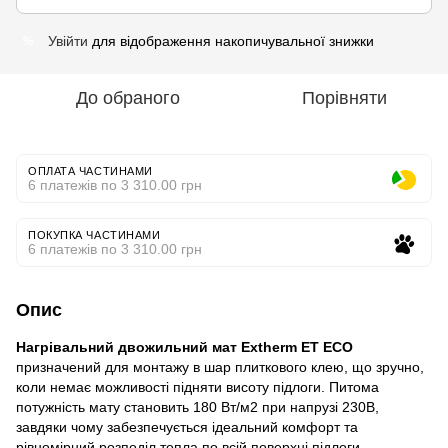
Увійти
для відображення накопичувальної знижки
%
До обраного
Порівняти
ОПЛАТА ЧАСТИНАМИ
6 платежів по 3 310.00 грн
ПОКУПКА ЧАСТИНАМИ
6 платежів по 3 310.00 грн
Опис
Нагрівальний двожильний мат Extherm ET ECO
призначений для монтажу в шар плиткового клею, що зручно,
коли немає можливості підняти висоту підлоги. Питома
потужність мату становить 180 Вт/м2 при напрузі 230В,
завдяки чому забезпечується ідеальний комфорт та
рівномірний розподіл тепла по всій поверхні підлоги.