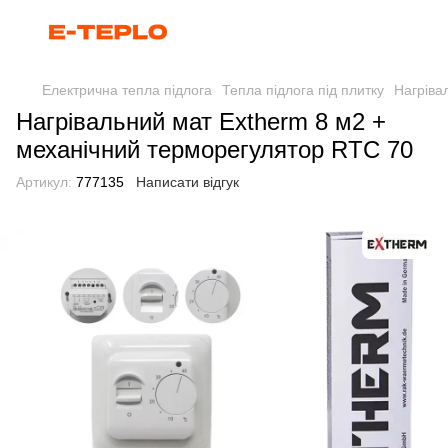
Електрична тепла підлога
Тепла підлога під плитку
Нагріва
Нагрівальний мат Extherm 8 м2 +
механічний терморегулятор RTC 70
Артикул:
777135
Написати відгук