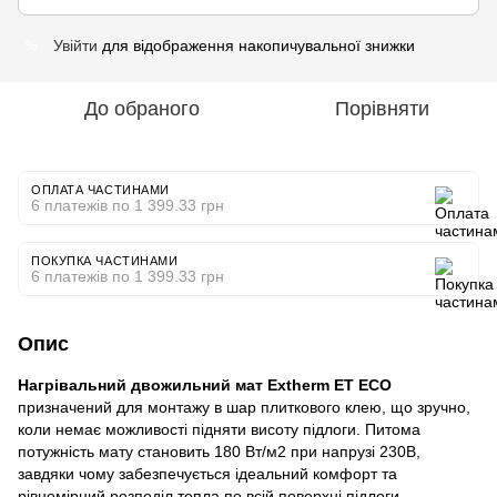
Увійти
для відображення накопичувальної знижки
%
До обраного
Порівняти
ОПЛАТА ЧАСТИНАМИ
6 платежів по 1 399.33 грн
ПОКУПКА ЧАСТИНАМИ
6 платежів по 1 399.33 грн
Опис
Нагрівальний двожильний мат Extherm ET ECO
призначений для монтажу в шар плиткового клею, що зручно,
коли немає можливості підняти висоту підлоги. Питома
потужність мату становить 180 Вт/м2 при напрузі 230В,
завдяки чому забезпечується ідеальний комфорт та
рівномірний розподіл тепла по всій поверхні підлоги.