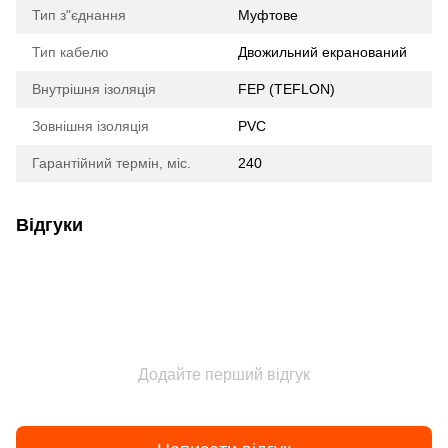
Тип з"єднання
Муфтове
Тип кабелю
Двожильний екранований
Внутрішня ізоляція
FEP (TEFLON)
Зовнішня ізоляція
PVC
Гарантійний термін, міс.
240
Відгуки
Додайте перший відгук