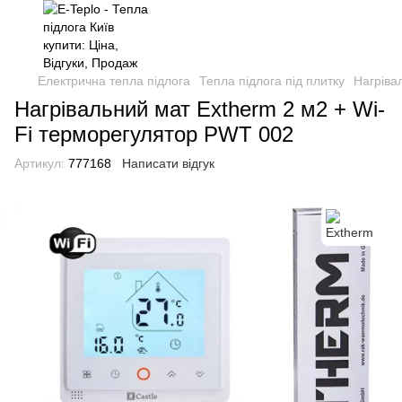
Електрична тепла підлога
Тепла підлога під плитку
Нагріва
Нагрівальний мат Extherm 2 м2 + Wi-
Fi терморегулятор PWT 002
Артикул:
777168
Написати відгук