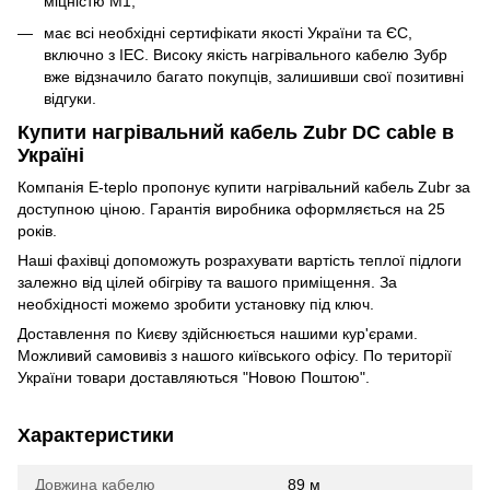
міцністю М1;
має всі необхідні сертифікати якості України та ЄС,
включно з IEC. Високу якість нагрівального кабелю Зубр
вже відзначило багато покупців, залишивши свої позитивні
відгуки.
Купити нагрівальний кабель Zubr DC cable в
Україні
Компанія E-teplo пропонує купити нагрівальний кабель Zubr за
доступною ціною. Гарантія виробника оформляється на 25
років.
Наші фахівці допоможуть розрахувати вартість теплої підлоги
залежно від цілей обігріву та вашого приміщення. За
необхідності можемо зробити установку під ключ.
Доставлення по Києву здійснюється нашими кур'єрами.
Можливий самовивіз з нашого київського офісу. По території
України товари доставляються "Новою Поштою".
Характеристики
Довжина кабелю
89 м