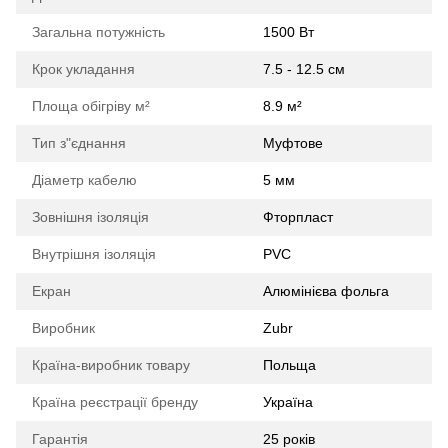
Загальна потужність
1500 Вт
Крок укладання
7.5 - 12.5 см
Площа обігріву м²
8.9 м²
Тип з"єднання
Муфтове
Діаметр кабелю
5 мм
Зовнішня ізоляція
Фторпласт
Внутрішня ізоляція
PVC
Екран
Алюмінієва фольга
Виробник
Zubr
Країна-виробник товару
Польща
Країна реєстрації бренду
Україна
Гарантія
25 років