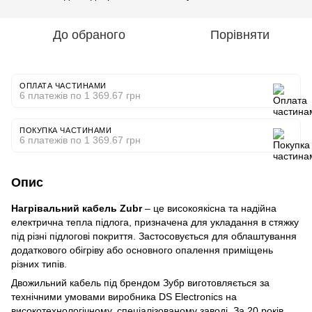
До обраного
Порівняти
ОПЛАТА ЧАСТИНАМИ
6 платежів по 1 369.67 грн
ПОКУПКА ЧАСТИНАМИ
6 платежів по 1 369.67 грн
Опис
Нагрівальний кабель Zubr
– це високоякісна та надійна
електрична тепла підлога, призначена для укладання в стяжку
під різні підлогові покриття. Застосовується для облаштування
додаткового обігріву або основного опалення приміщень
різних типів.
Двожильний кабель під брендом Зубр виготовляється за
технічними умовами виробника DS Electronics на
високотехнологічному, спеціалізованому заводі. За 20 років