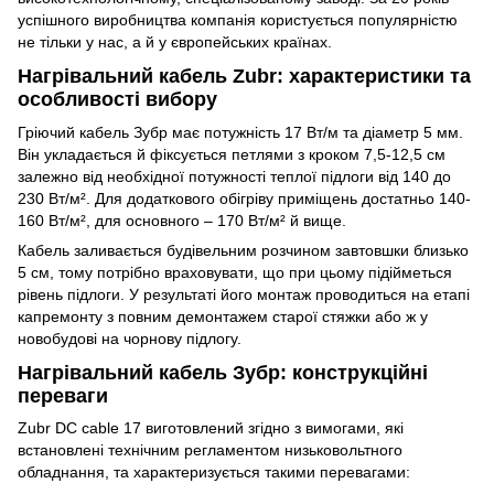
успішного виробництва компанія користується популярністю
не тільки у нас, а й у європейських країнах.
Нагрівальний кабель Zubr: характеристики та
особливості вибору
Гріючий кабель Зубр має потужність 17 Вт/м та діаметр 5 мм.
Він укладається й фіксується петлями з кроком 7,5-12,5 см
залежно від необхідної потужності теплої підлоги від 140 до
230 Вт/м². Для додаткового обігріву приміщень достатньо 140-
160 Вт/м², для основного – 170 Вт/м² й вище.
Кабель заливається будівельним розчином завтовшки близько
5 см, тому потрібно враховувати, що при цьому підійметься
рівень підлоги. У результаті його монтаж проводиться на етапі
капремонту з повним демонтажем старої стяжки або ж у
новобудові на чорнову підлогу.
Нагрівальний кабель Зубр: конструкційні
переваги
Zubr DC cable 17 виготовлений згідно з вимогами, які
встановлені технічним регламентом низьковольтного
обладнання, та характеризується такими перевагами: