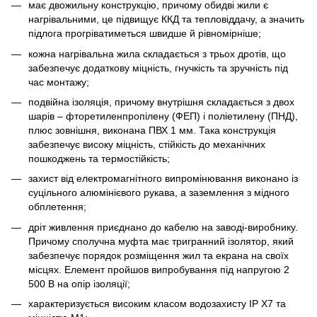
має двожильну конструкцію, причому обидві жили є
нагрівальними, це підвищує ККД та тепловіддачу, а значить
підлога прогріватиметься швидше й рівномірніше;
кожна нагрівальна жила складається з трьох дротів, що
забезпечує додаткову міцність, гнучкість та зручність під
час монтажу;
подвійна ізоляція, причому внутрішня складається з двох
шарів – фторетиленпропілену (ФЕП) і поліетилену (ПНД),
плюс зовнішня, виконана ПВХ 1 мм. Така конструкція
забезпечує високу міцність, стійкість до механічних
пошкоджень та термостійкість;
захист від електромагнітного випромінювання виконано із
суцільного алюмінієвого рукава, а заземлення з мідного
обплетення;
дріт живлення приєднано до кабелю на заводі-виробнику.
Причому сполучна муфта має тригранний ізолятор, який
забезпечує порядок розміщення жил та екрана на своїх
місцях. Елемент пройшов випробування під напругою 2
500 В на опір ізоляції;
характеризується високим класом водозахисту IP X7 та