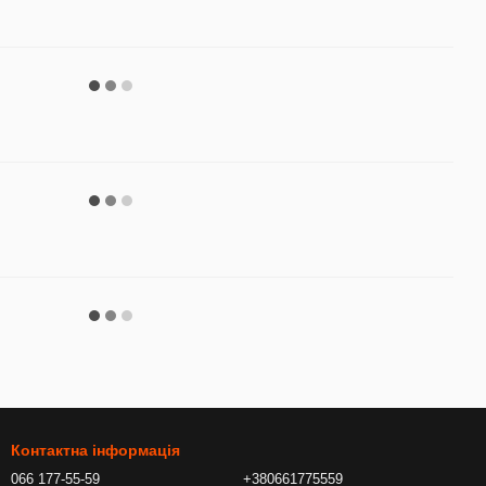
Контактна інформація
066 177-55-59
+380661775559