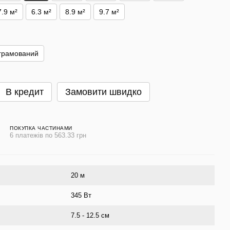
7.9 м²
6.3 м²
8.9 м²
9.7 м²
грамований
В кредит
Замовити швидко
ПОКУПКА ЧАСТИНАМИ
6 платежів по 563.33 грн
20 м
345 Вт
7.5 - 12.5 см