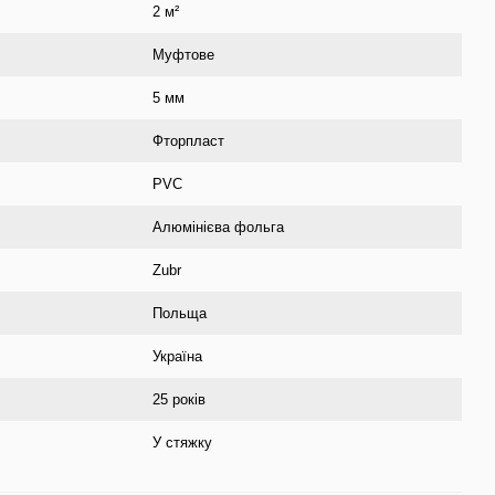
2 м²
Муфтове
5 мм
Фторпласт
PVC
Алюмінієва фольга
Zubr
Польща
Україна
25 років
У стяжку