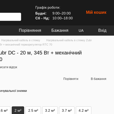
Графік роботи:
Мій кошик
Будні:
9:00–20:00
Сб - Нд:
10:00–18:00
Порівняння
Бажання
Вхід
UA
Нагрівальний кабель в стяжку
Нагрівальний кабель в стяжку Zubr
 Вт + механічний терморегулятор RTC 70
br DC - 20 м, 345 Вт + механічний
0
исати відгук
Порівняти
В бажання
ичувальної знижки
.6 м²
2 м²
2.5 м²
3.2 м²
3.7 м²
4.2 м²