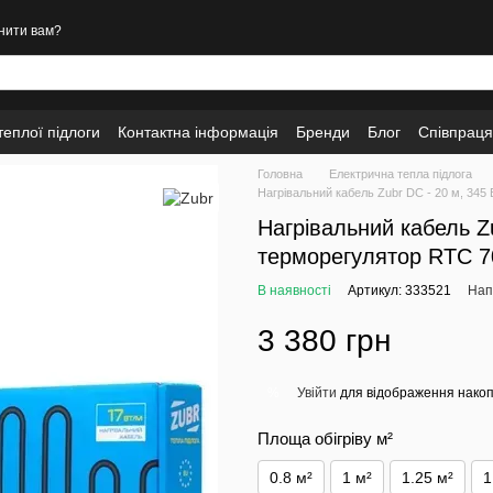
нити вам?
еплої підлоги
Контактна інформація
Бренди
Блог
Співпраця
Головна
Електрична тепла підлога
Нагрівальний кабель Zubr DC - 20 м, 345
Нагрівальний кабель Zu
терморегулятор RTC 7
В наявності
Артикул: 333521
Нап
3 380 грн
Увійти
для відображення накоп
%
Площа обігріву м²
0.8 м²
1 м²
1.25 м²
1