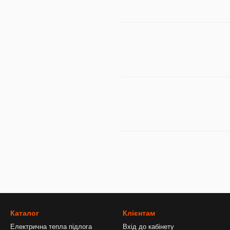
Каталог
Клієнтам
Електрична тепла підлога
Вхід до кабінету