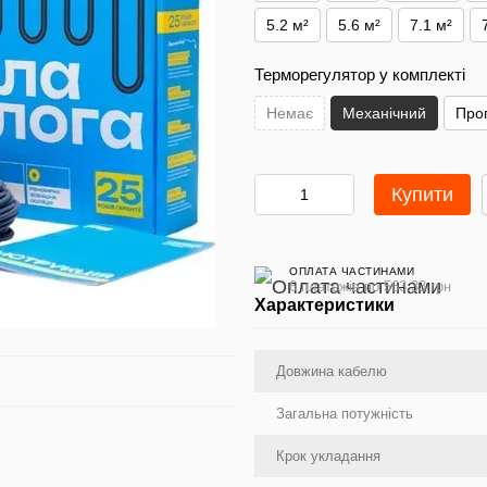
5.2 м²
5.6 м²
7.1 м²
Терморегулятор у комплекті
Немає
Механічний
Про
Купити
ОПЛАТА ЧАСТИНАМИ
6 платежів по 563.33 грн
Характеристики
Довжина кабелю
Загальна потужність
Крок укладання