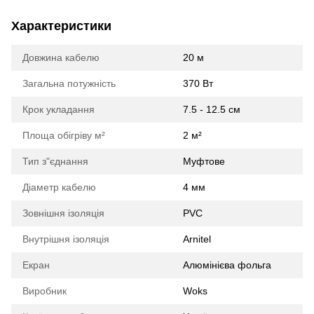
Характеристики
Довжина кабелю
20 м
Загальна потужність
370 Вт
Крок укладання
7.5 - 12.5 см
Площа обігріву м²
2 м²
Тип з"єднання
Муфтове
Діаметр кабелю
4 мм
Зовнішня ізоляція
PVC
Внутрішня ізоляція
Arnitel
Екран
Алюмінієва фольга
Виробник
Woks