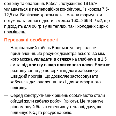
обігріву та опалення. Кабель потужністю 18 Вт/м
укладається в петлеподібної конфігурації з кроком 7,5-
12,5 см. Варіюючи кроком петлі, можна формувати
потужність теплої підлоги в межах 160...266 Вт / м2, що
підходить для обігріву як теплих, так і холодних сирих
приміщень.
Переважні особливості
Нагрівальний кабель Вокс має універсальне
призначення. За рахунок діаметра всього 3,5 мм,
його можна
укладати в стяжку
на глибину від 1,5
см та
під плитку в шар плиткового клею.
Близьке
розташування до поверхні підлоги забезпечує
швидкий прогрів, що дозволяє застосовувати
кабель як для опалення, так і для комфортного
підігріву.
Серед конструктивних рішень особливістю стали
обидві жили кабелю робочі (гріють). Це гарантує
рівномірну й більш ефективну тепловіддачу, що
підвищує ККД та ресурс кабелю.