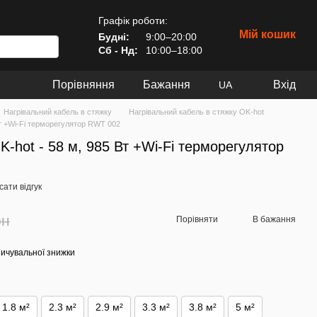
Графік роботи:
Мій кошик
Будні:
9:00–20:00
Сб - Нд:
10:00–18:00
Порівняння
Бажання
Вхід
UA
Нагрівальний кабель в стяжку
Нагрівальний кабель в стяжку OK-hot
Вт +Wi-Fi терморегулятор RWT 002
K-hot - 58 м, 985 Вт +Wi-Fi терморегулятор
ати відгук
рн
Порівняти
В бажання
ичувальної знижки
1.8 м²
2.3 м²
2.9 м²
3.3 м²
3.8 м²
5 м²