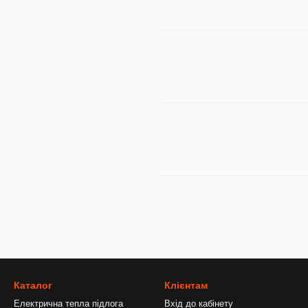
Каталог
Клієнтам
Електрична тепла підлога
Вхід до кабінету