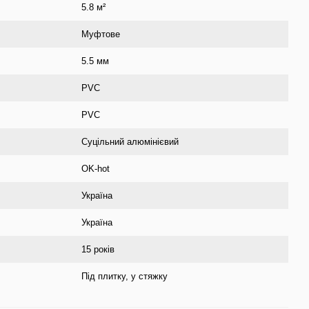
5.8 м²
Муфтове
5.5 мм
PVС
PVC
Суцільний алюмінієвий
OK-hot
Україна
Україна
15 років
Під плитку, у стяжку