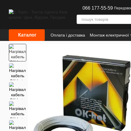
Перейти до основного контенту
066 177-55-59
Передзво
Каталог
Оплата і доставка
Монтаж електричної т
Інформація