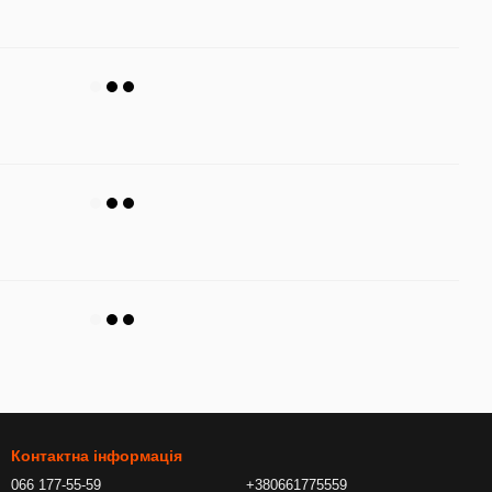
Контактна інформація
066 177-55-59
+380661775559