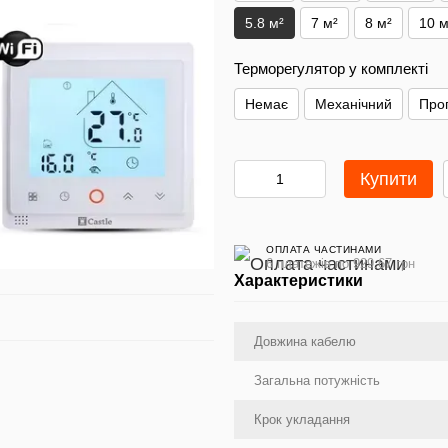
5.8 м²
7 м²
8 м²
10 м
Терморегулятор у комплекті
Немає
Механічний
Про
Купити
ОПЛАТА ЧАСТИНАМИ
6 платежів по 929.67 грн
Характеристики
Довжина кабелю
Загальна потужність
Крок укладання