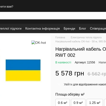
нити вам?
еплої підлоги
Контактна інформація
Бренди
Блог
Співпраця
Головна
Електрична тепла підлога
Нагрівальний кабель OK-hot - 58 м, 985 
Нагрівальний кабель O
RWT 002
В наявності
Артикул: 11556
Напис
5 578 грн
6 562 г
Увійти
для відображення накоп
%
Площа обігріву м²
0.6 м²
0.9 м²
1.25 м²