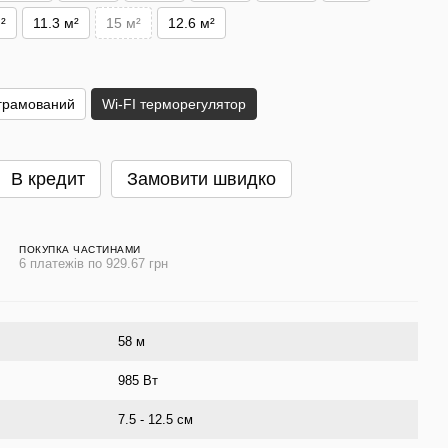
²
11.3 м²
15 м²
12.6 м²
грамований
Wi-FI терморегулятор
В кредит
Замовити швидко
ПОКУПКА ЧАСТИНАМИ
6 платежів по 929.67 грн
58 м
985 Вт
7.5 - 12.5 см