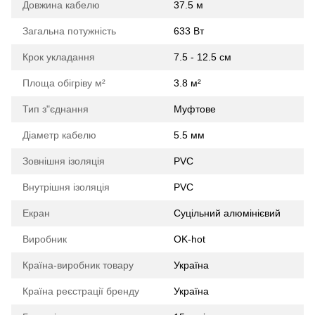
Довжина кабелю
37.5 м
Загальна потужність
633 Вт
Крок укладання
7.5 - 12.5 см
Площа обігріву м²
3.8 м²
Тип з"єднання
Муфтове
Діаметр кабелю
5.5 мм
Зовнішня ізоляція
PVС
Внутрішня ізоляція
PVC
Екран
Суцільний алюмінієвий
Виробник
OK-hot
Країна-виробник товару
Україна
Країна реєстрації бренду
Україна