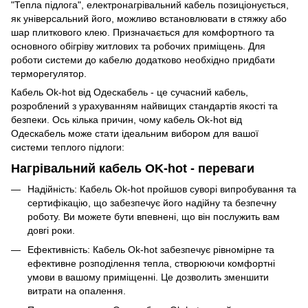
"Тепла підлога", електронагрівальний кабель позиціонується,
як універсальний його, можливо встановлювати в стяжку або
шар плиткового клею. Призначається для комфортного та
основного обігріву житлових та робочих приміщень. Для
роботи системи до кабелю додатково необхідно придбати
терморегулятор.
Кабель Ok-hot від Одескабель - це сучасний кабель,
розроблений з урахуванням найвищих стандартів якості та
безпеки. Ось кілька причин, чому кабель Ok-hot від
Одескабель може стати ідеальним вибором для вашої
системи теплого підлоги:
Нагрівальний кабель OK-hot - переваги
Надійність: Кабель Ok-hot пройшов суворі випробування та
сертифікацію, що забезпечує його надійну та безпечну
роботу. Ви можете бути впевнені, що він послужить вам
довгі роки.
Ефективність: Кабель Ok-hot забезпечує рівномірне та
ефективне розподілення тепла, створюючи комфортні
умови в вашому приміщенні. Це дозволить зменшити
витрати на опалення.