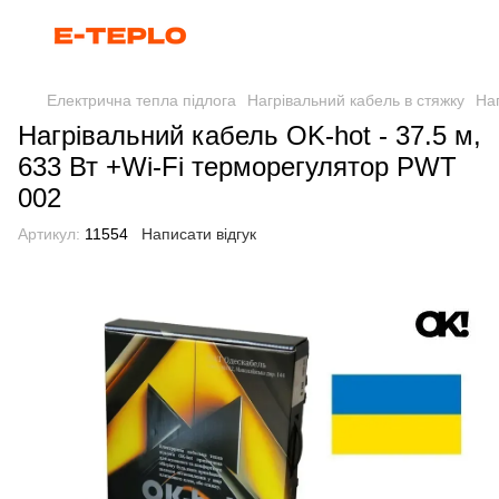
Електрична тепла підлога
Нагрівальний кабель в стяжку
Наг
Нагрівальний кабель OK-hot - 37.5 м,
633 Вт +Wi-Fi терморегулятор PWT
002
Артикул:
11554
Написати відгук