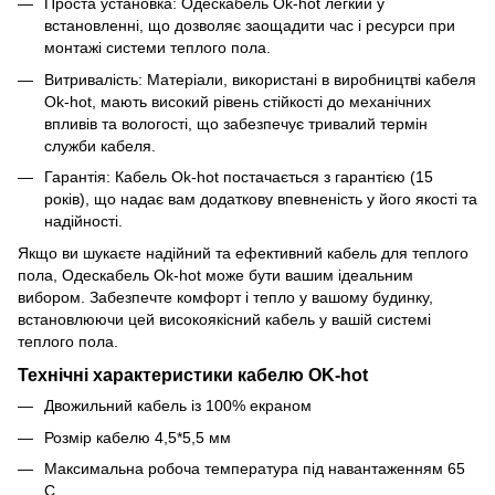
Проста установка: Одескабель Ok-hot легкий у
встановленні, що дозволяє заощадити час і ресурси при
монтажі системи теплого пола.
Витривалість: Матеріали, використані в виробництві кабеля
Ok-hot, мають високий рівень стійкості до механічних
впливів та вологості, що забезпечує тривалий термін
служби кабеля.
Гарантія: Кабель Ok-hot постачається з гарантією (15
років), що надає вам додаткову впевненість у його якості та
надійності.
Якщо ви шукаєте надійний та ефективний кабель для теплого
пола, Одескабель Ok-hot може бути вашим ідеальним
вибором. Забезпечте комфорт і тепло у вашому будинку,
встановлюючи цей високоякісний кабель у вашій системі
теплого пола.
Технічні характеристики кабелю OK-hot
Двожильний кабель із 100% екраном
Розмір кабелю 4,5*5,5 мм
Максимальна робоча температура під навантаженням 65
С