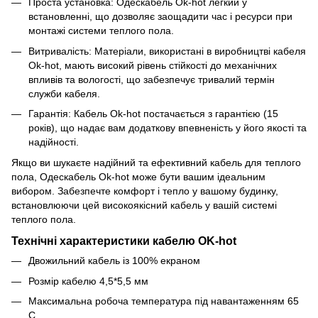
Проста установка: Одескабель Ok-hot легкий у
встановленні, що дозволяє заощадити час і ресурси при
монтажі системи теплого пола.
Витривалість: Матеріали, використані в виробництві кабеля
Ok-hot, мають високий рівень стійкості до механічних
впливів та вологості, що забезпечує тривалий термін
служби кабеля.
Гарантія: Кабель Ok-hot постачається з гарантією (15
років), що надає вам додаткову впевненість у його якості та
надійності.
Якщо ви шукаєте надійний та ефективний кабель для теплого
пола, Одескабель Ok-hot може бути вашим ідеальним
вибором. Забезпечте комфорт і тепло у вашому будинку,
встановлюючи цей високоякісний кабель у вашій системі
теплого пола.
Технічні характеристики кабелю OK-hot
Двожильний кабель із 100% екраном
Розмір кабелю 4,5*5,5 мм
Максимальна робоча температура під навантаженням 65
С