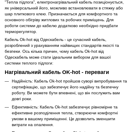
"Тепла підлога", електронагрівальний кабель позиціонується,
як універсальний його, можливо встановлювати в стяжку або
шар плиткового клею. Призначається для комфортного та
основного обігріву житлових та робочих приміщень. Для
роботи системи до кабелю додатково необхідно придбати
терморегулятор.
Кабель Ok-hot від Одескабель - це сучасний кабель,
розроблений з урахуванням найвищих стандартів якості та
безпеки. Ось кілька причин, чому кабель Ok-hot від
Одескабель може стати ідеальним вибором для вашої
системи теплого підлоги:
Нагрівальний кабель OK-hot - переваги
Надійність: Кабель Ok-hot пройшов суворі випробування та
сертифікацію, що забезпечує його надійну та безпечну
роботу. Ви можете бути впевнені, що він послужить вам
довгі роки.
Ефективність: Кабель Ok-hot забезпечує рівномірне та
ефективне розподілення тепла, створюючи комфортні
умови в вашому приміщенні. Це дозволить зменшити
витрати на опалення.