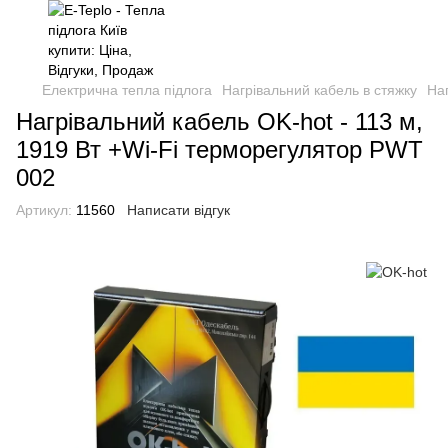
Електрична тепла підлога
Нагрівальний кабель в стяжку
Наг
Нагрівальний кабель OK-hot - 113 м,
1919 Вт +Wi-Fi терморегулятор PWT
002
Артикул:
11560
Написати відгук