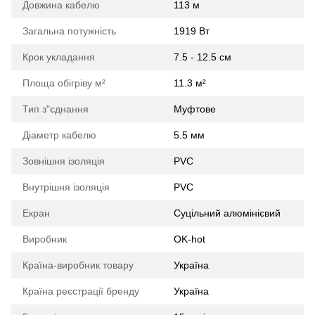
Довжина кабелю
113 м
Загальна потужність
1919 Вт
Крок укладання
7.5 - 12.5 см
Площа обігріву м²
11.3 м²
Тип з"єднання
Муфтове
Діаметр кабелю
5.5 мм
Зовнішня ізоляція
PVС
Внутрішня ізоляція
PVC
Екран
Суцільний алюмінієвий
Виробник
OK-hot
Країна-виробник товару
Україна
Країна реєстрації бренду
Україна