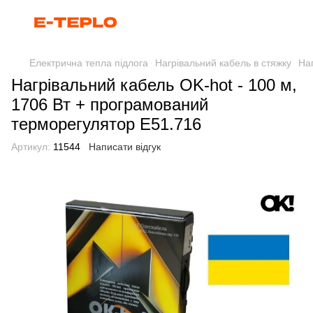
Електрична тепла підлога
Нагрівальний кабель в стяжку
Наг
Нагрівальний кабель OK-hot - 100 м,
1706 Вт + програмований
терморегулятор E51.716
Артикул:
11544
Написати відгук