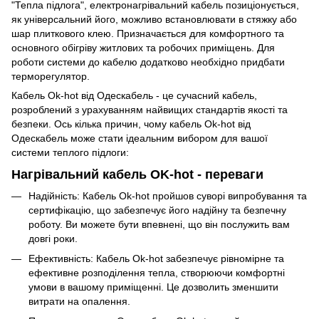
"Тепла підлога", електронагрівальний кабель позиціонується,
як універсальний його, можливо встановлювати в стяжку або
шар плиткового клею. Призначається для комфортного та
основного обігріву житлових та робочих приміщень. Для
роботи системи до кабелю додатково необхідно придбати
терморегулятор.
Кабель Ok-hot від Одескабель - це сучасний кабель,
розроблений з урахуванням найвищих стандартів якості та
безпеки. Ось кілька причин, чому кабель Ok-hot від
Одескабель може стати ідеальним вибором для вашої
системи теплого підлоги:
Нагрівальний кабель OK-hot - переваги
Надійність: Кабель Ok-hot пройшов суворі випробування та
сертифікацію, що забезпечує його надійну та безпечну
роботу. Ви можете бути впевнені, що він послужить вам
довгі роки.
Ефективність: Кабель Ok-hot забезпечує рівномірне та
ефективне розподілення тепла, створюючи комфортні
умови в вашому приміщенні. Це дозволить зменшити
витрати на опалення.