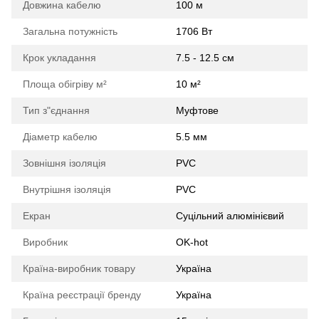
Довжина кабелю
100 м
Загальна потужність
1706 Вт
Крок укладання
7.5 - 12.5 см
Площа обігріву м²
10 м²
Тип з"єднання
Муфтове
Діаметр кабелю
5.5 мм
Зовнішня ізоляція
PVС
Внутрішня ізоляція
PVC
Екран
Суцільний алюмінієвий
Виробник
OK-hot
Країна-виробник товару
Україна
Країна реєстрації бренду
Україна