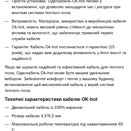
Проста установка: Одескабель Ok-hot легкий у
встановленні, що дозволяє заощадити час і ресурси при
монтажі системи теплого пола.
Витривалість: Матеріали, використані в виробництві кабеля
Ok-hot, мають високий рівень стійкості до механічних
впливів та вологості, що забезпечує тривалий термін
служби кабеля.
Гарантія: Кабель Ok-hot постачається з гарантією (15
років), що надає вам додаткову впевненість у його якості та
надійності.
Якщо ви шукаєте надійний та ефективний кабель для теплого
пола, Одескабель Ok-hot може бути вашим ідеальним
вибором. Забезпечте комфорт і тепло у вашому будинку,
встановлюючи цей високоякісний кабель у вашій системі
теплого пола.
Технічні характеристики кабелю OK-hot
Двожильний кабель із 100% екраном
Розмір кабелю 4,5*5,5 мм
Максимальна робоча температура під навантаженням 65
С