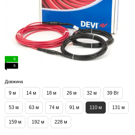
6
6
Довжина
9 м
14 м
18 м
26 м
32 м
39 Вт
53 м
63 м
74 м
91 м
110 м
131 м
159 м
192 м
228 м