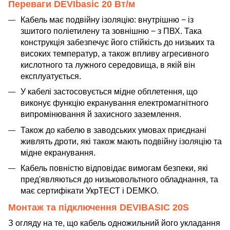
Переваги DEVIbasic 20 Вт/м
Кабель має подвійну ізоляцію: внутрішню − із
зшитого поліетилену та зовнішню − з ПВХ. Така
конструкція забезпечує його стійкість до низьких та
високих температур, а також впливу агресивного
кислотного та лужного середовища, в якій він
експлуатується.
У кабелі застосовується мідне обплетення, що
виконує функцію екранування електромагнітного
випромінювання й захисного заземлення.
Також до кабелю в заводських умовах приєднані
живлять дроти, які також мають подвійну ізоляцію та
мідне екранування.
Кабель повністю відповідає вимогам безпеки, які
пред'являються до низьковольтного обладнання, та
має сертифікати УкрТЕСТ і DEMKO.
Монтаж та підключення DEVIBASIC 20S
З огляду на те, що кабель одножильний його укладання