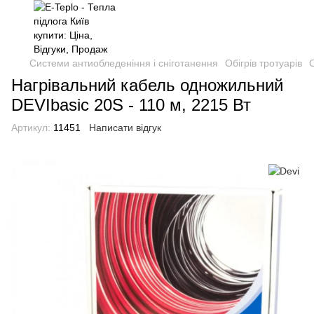
Системи антиобледеніння і сніготанення
Обігрів тротуарів
О
Нагрівальний кабель одножильний
DEVIbasic 20S - 110 м, 2215 Вт
Артикул:
11451
Написати відгук