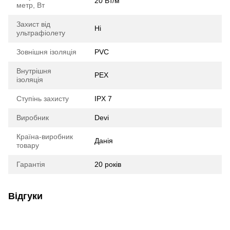
20 Вт/м
метр, Вт
Захист від
Ні
ультрафіолету
Зовнішня ізоляція
PVC
Внутрішня
РЕХ
ізоляція
Ступінь захисту
IPX 7
Виробник
Devi
Країна-виробник
Данія
товару
Гарантія
20 років
Відгуки