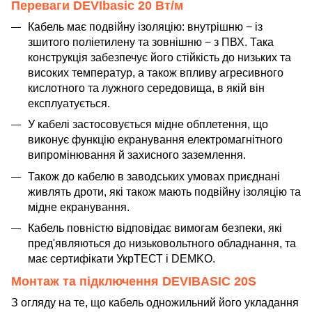
Переваги DEVIbasic 20 Вт/м
Кабель має подвійну ізоляцію: внутрішню − із
зшитого поліетилену та зовнішню − з ПВХ. Така
конструкція забезпечує його стійкість до низьких та
високих температур, а також впливу агресивного
кислотного та лужного середовища, в якій він
експлуатується.
У кабелі застосовується мідне обплетення, що
виконує функцію екранування електромагнітного
випромінювання й захисного заземлення.
Також до кабелю в заводських умовах приєднані
живлять дроти, які також мають подвійну ізоляцію та
мідне екранування.
Кабель повністю відповідає вимогам безпеки, які
пред'являються до низьковольтного обладнання, та
має сертифікати УкрТЕСТ і DEMKO.
Монтаж та підключення DEVIBASIC 20S
З огляду на те, що кабель одножильний його укладання