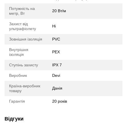
Потужність на
20 Вт/м
метр, Вт
Захист від
Ні
ультрафіолету
Зовнішня ізоляція
PVC
Внутрішня
РЕХ
ізоляція
Ступінь захисту
IPX 7
Виробник
Devi
Країна-виробник
Данія
товару
Гарантія
20 років
Відгуки