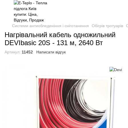
Системи антиобледеніння і сніготанення
Обігрів тротуарів
О
Нагрівальний кабель одножильний
DEVIbasic 20S - 131 м, 2640 Вт
Артикул:
11452
Написати відгук