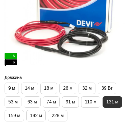
6
6
Довжина
9 м
14 м
18 м
26 м
32 м
39 Вт
53 м
63 м
74 м
91 м
110 м
131 м
159 м
192 м
228 м