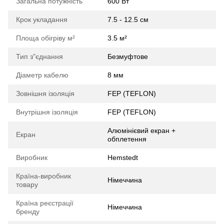
Загальна потужність
600 Вт
Крок укладання
7.5 - 12.5 см
Площа обігріву м²
3.5 м²
Тип з"єднання
Безмуфтове
Діаметр кабелю
8 мм
Зовнішня ізоляція
FEP (TEFLON)
Внутрішня ізоляція
FEP (TEFLON)
Алюмінієвий екран +
Екран
обплетення
Виробник
Hemstedt
Країна-виробник
Німеччина
товару
Країна реєстрації
Німеччина
бренду