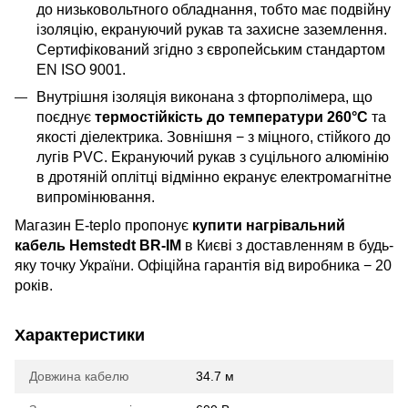
до низьковольтного обладнання, тобто має подвійну
ізоляцію, екрануючий рукав та захисне заземлення.
Сертифікований згідно з європейським стандартом
EN ISO 9001.
Внутрішня ізоляція виконана з фторполімера, що
поєднує
термостійкість до температури 260°C
та
якості діелектрика. Зовнішня − з міцного, стійкого до
лугів PVC. Екрануючий рукав з суцільного алюмінію
в дротяній оплітці відмінно екранує електромагнітне
випромінювання.
Магазин E-teplo пропонує
купити нагрівальний
кабель Hemstedt BR-IM
в Києві з доставленням в будь-
яку точку України. Офіційна гарантія від виробника − 20
років.
Характеристики
Довжина кабелю
34.7 м