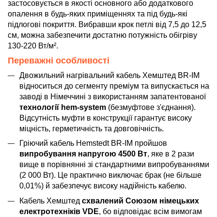
застосовується в якості основного або додаткового
опалення в будь-яких приміщеннях та під будь-які
підлогові покриття. Вибравши крок петлі від 7,5 до 12,5
см, можна забезпечити достатню потужність обігріву
130-220 Вт/м².
Переважні особливості
Двожильний нагрівальний кабель Хемштед BR-IM
відноситься до сегменту преміум та випускається на
заводі в Німеччині з використанням запатентованої
технології hem-system
(безмуфтове з'єднання).
Відсутність муфти в конструкції гарантує високу
міцність, герметичність та довговічність.
Гріючий кабель Hemstedt BR-IM пройшов
випробування напругою 4500 Вт
, яке в 2 рази
вище в порівнянні зі стандартними випробуваннями
(2 000 Вт). Це практично виключає брак (не більше
0,01%) й забезпечує високу надійність кабелю.
Кабель Хемштед
схвалений Союзом німецьких
електротехніків VDE
, бо відповідає всім вимогам