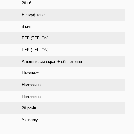
20 м²
Безмуфтове
8 мм
FEP (TEFLON)
FEP (TEFLON)
Алюмінієвий екран + обплетення
Hemstedt
Німеччина
Німеччина
20 років
У стяжку