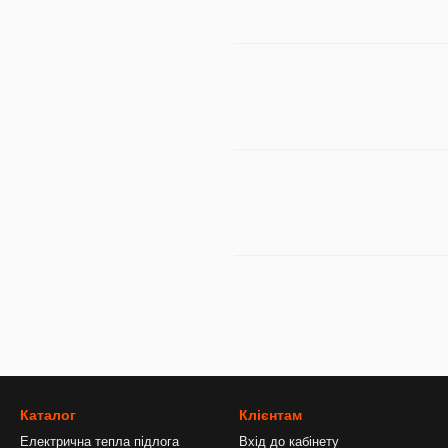
Каталог
Клієнтам
Електрична тепла підлога
Вхід до кабінету