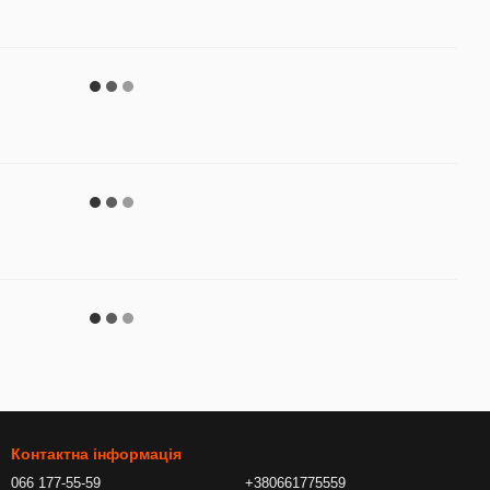
Контактна інформація
066 177-55-59
+380661775559