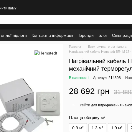
нити вам?
еплої підлоги
Контактна інформація
Бренди
Блог
Співпраця
Головна
Електрична тепла підлога
Нагрівальний кабель Hemstedt BR-IM 17 -
Нагрівальний кабель H
механічний терморегу
В наявності
Артикул: 214898
Нап
28 692 грн
31 88
Увійти
для відображення накоп
%
Площа обігріву м²
0.9 м²
1.3 м²
1.9 м²