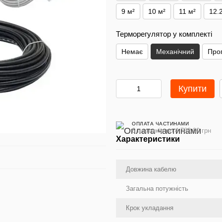
9 м²
10 м²
11 м²
12.
Терморегулятор у комплекті
Немає
Механічний
Про
Купити
ОПЛАТА ЧАСТИНАМИ
6 платежів по 4 782.00 грн
Характеристики
Довжина кабелю
Загальна потужність
Крок укладання