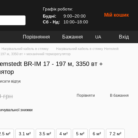
Графік роботи:
Мій кошик
Будні:
9:00–20:00
Сб - Нд:
10:00–18:00
Порівняння
Бажання
Вхід
UA
Нагрівальний кабель в стяжку
Нагрівальний кабель в стяжку Hemstedt
 197 м, 3350 вт + механічний терморегулятор
emstedt BR-IM 17 - 197 м, 3350 вт +
лятор
исати відгук
0 грн
Порівняти
В бажання
ичувальної знижки
2.5 м²
3.1 м²
3.5 м²
4 м²
5 м²
6 м²
7.2 м²