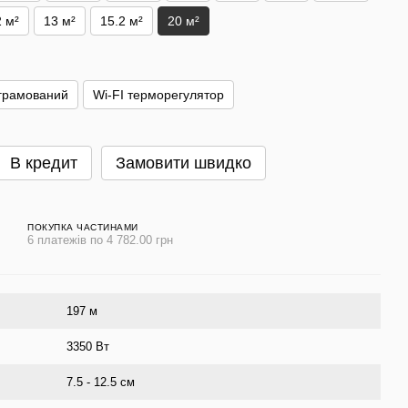
2 м²
13 м²
15.2 м²
20 м²
грамований
Wi-FI терморегулятор
В кредит
Замовити швидко
ПОКУПКА ЧАСТИНАМИ
6 платежів по 4 782.00 грн
197 м
3350 Вт
7.5 - 12.5 см