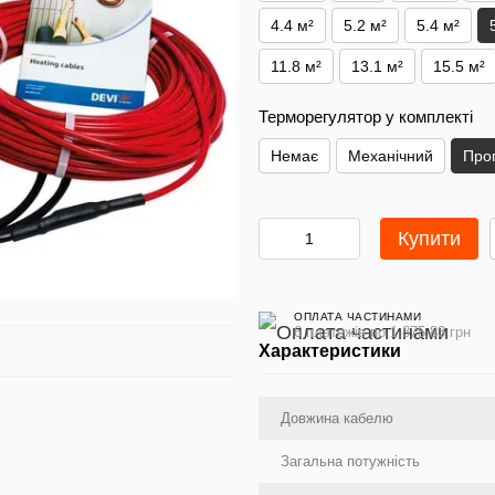
4.4 м²
5.2 м²
5.4 м²
11.8 м²
13.1 м²
15.5 м²
Терморегулятор у комплекті
Немає
Механічний
Про
Купити
ОПЛАТА ЧАСТИНАМИ
6 платежів по 1 875.83 грн
Характеристики
Довжина кабелю
Загальна потужність