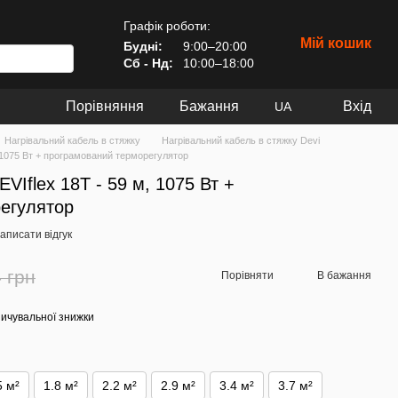
Графік роботи:
Мій кошик
Будні:
9:00–20:00
Сб - Нд:
10:00–18:00
Порівняння
Бажання
Вхід
UA
Нагрівальний кабель в стяжку
Нагрівальний кабель в стяжку Devi
, 1075 Вт + програмований терморегулятор
VIflex 18T - 59 м, 1075 Вт +
егулятор
аписати відгук
 грн
Порівняти
В бажання
ичувальної знижки
5 м²
1.8 м²
2.2 м²
2.9 м²
3.4 м²
3.7 м²