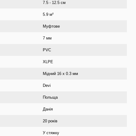
7.5 - 12.5 см
5.9 м²
Муфтове
7 мм
PVC
XLPE
Мідний 16 х 0.3 мм
Devi
Польща
Данія
20 років
У стяжку