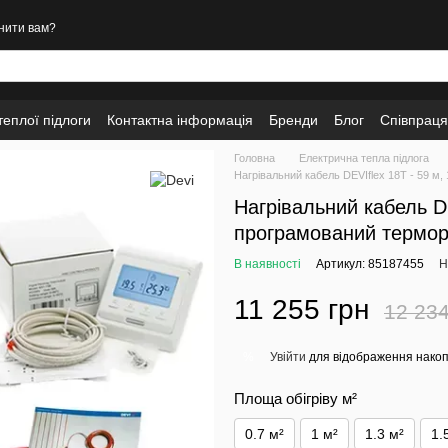
нити вам?
еплої підлоги
Контактна інформація
Бренди
Блог
Співпраця
Головна
Електрична тепла підлога
Нагрівальний кабель DEVIflex 18T - 59 м
Нагрівальний кабель DE
програмований термор
В наявності
Артикул: 85187455
Н
11 255 грн
12 234
Увійти
для відображення накоп
%
Площа обігріву м²
0.7 м²
1 м²
1.3 м²
1.