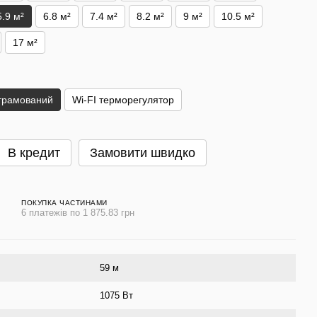
5.9 м²
6.8 м²
7.4 м²
8.2 м²
9 м²
10.5 м²
17 м²
грамований
Wi-FI терморегулятор
В кредит
Замовити швидко
ПОКУПКА ЧАСТИНАМИ
6 платежів по 1 875.83 грн
59 м
1075 Вт