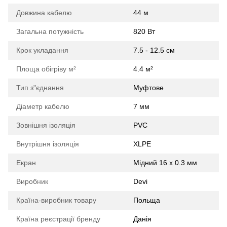
Довжина кабелю
44 м
Загальна потужність
820 Вт
Крок укладання
7.5 - 12.5 см
Площа обігріву м²
4.4 м²
Тип з"єднання
Муфтове
Діаметр кабелю
7 мм
Зовнішня ізоляція
PVC
Внутрішня ізоляція
XLPE
Екран
Мідний 16 х 0.3 мм
Виробник
Devi
Країна-виробник товару
Польща
Країна реєстрації бренду
Данія