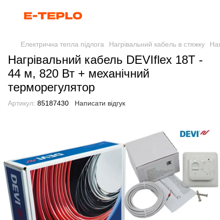
Електрична тепла підлога
Нагрівальний кабель в стяжку
Наг
Нагрівальний кабель DEVIflex 18T -
44 м, 820 Вт + механічний
терморегулятор
Артикул:
85187430
Написати відгук