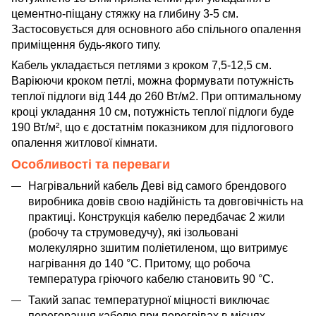
цементно-піщану стяжку на глибину 3-5 см.
Застосовується для основного або спільного опалення
приміщення будь-якого типу.
Кабель укладається петлями з кроком 7,5-12,5 см.
Варіюючи кроком петлі, можна формувати потужність
теплої підлоги від 144 до 260 Вт/м2. При оптимальному
кроці укладання 10 см, потужність теплої підлоги буде
190 Вт/м², що є достатнім показником для підлогового
опалення житлової кімнати.
Особливості та переваги
Нагрівальний кабель Деві від самого брендового
виробника довів свою надійність та довговічність на
практиці. Конструкція кабелю передбачає 2 жили
(робочу та струмоведучу), які ізольовані
молекулярно зшитим поліетиленом, що витримує
нагрівання до 140 °C. Притому, що робоча
температура гріючого кабелю становить 90 °C.
Такий запас температурної міцності виключає
перегорання кабелю при перегрівах в місцях