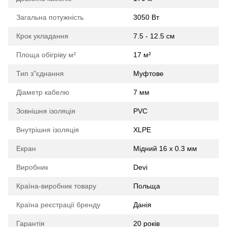
Загальна потужність
3050 Вт
Крок укладання
7.5 - 12.5 см
Площа обігріву м²
17 м²
Тип з"єднання
Муфтове
Діаметр кабелю
7 мм
Зовнішня ізоляція
PVC
Внутрішня ізоляція
XLPE
Екран
Мідний 16 х 0.3 мм
Виробник
Devi
Країна-виробник товару
Польща
Країна реєстрації бренду
Данія
Гарантія
20 років