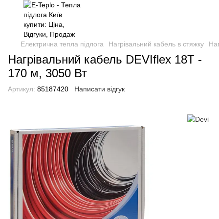
Електрична тепла підлога
Нагрівальний кабель в стяжку
Наг
Нагрівальний кабель DEVIflex 18T -
170 м, 3050 Вт
Артикул:
85187420
Написати відгук