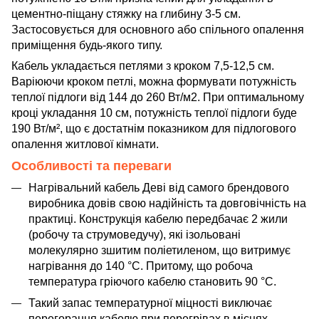
цементно-піщану стяжку на глибину 3-5 см.
Застосовується для основного або спільного опалення
приміщення будь-якого типу.
Кабель укладається петлями з кроком 7,5-12,5 см.
Варіюючи кроком петлі, можна формувати потужність
теплої підлоги від 144 до 260 Вт/м2. При оптимальному
кроці укладання 10 см, потужність теплої підлоги буде
190 Вт/м², що є достатнім показником для підлогового
опалення житлової кімнати.
Особливості та переваги
Нагрівальний кабель Деві від самого брендового
виробника довів свою надійність та довговічність на
практиці. Конструкція кабелю передбачає 2 жили
(робочу та струмоведучу), які ізольовані
молекулярно зшитим поліетиленом, що витримує
нагрівання до 140 °C. Притому, що робоча
температура гріючого кабелю становить 90 °C.
Такий запас температурної міцності виключає
перегорання кабелю при перегрівах в місцях