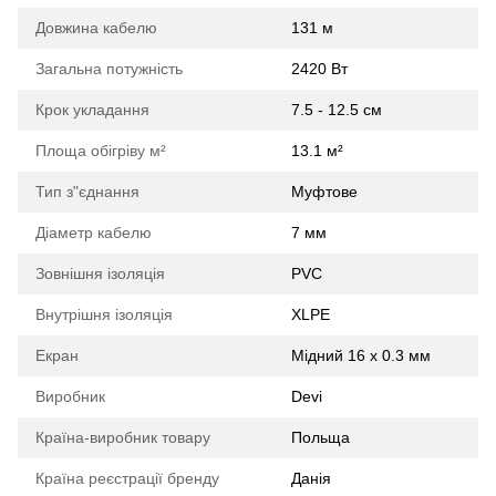
Довжина кабелю
131 м
Загальна потужність
2420 Вт
Крок укладання
7.5 - 12.5 см
Площа обігріву м²
13.1 м²
Тип з"єднання
Муфтове
Діаметр кабелю
7 мм
Зовнішня ізоляція
PVC
Внутрішня ізоляція
XLPE
Екран
Мідний 16 х 0.3 мм
Виробник
Devi
Країна-виробник товару
Польща
Країна реєстрації бренду
Данія