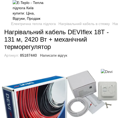
Електрична тепла підлога
Нагрівальний кабель в стяжку
Наг
Нагрівальний кабель DEVIflex 18T -
131 м, 2420 Вт + механічний
терморегулятор
Артикул:
85187440
Написати відгук