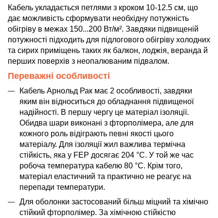
Кабель укладається петлями з кроком 10-12.5 см, що
дає можливість сформувати необхідну потужність
обігріву в межах 150...200 Вт/м². Завдяки підвищеній
потужності підходить для підлогового обігріву холодних
та сирих приміщень таких як балкон, лоджія, веранда й
перших поверхів з неопалюваним підвалом.
Переважні особливості
Кабель Арнольд Рак має 2 особливості, завдяки
яким він відноситься до обладнання підвищеної
надійності. В першу чергу це матеріал ізоляції.
Обидва шари виконані з фторполімера, але для
кожного роль відіграють певні якості цього
матеріалу. Для ізоляції жил важлива термічна
стійкість, яка у FEP досягає 204 °C. У той же час
робоча температура кабелю 80 °C. Крім того,
матеріал еластичний та практично не реагує на
перепади температури.
Для оболонки застосований більш міцний та хімічно
стійкий фторполімер. За хімічною стійкістю