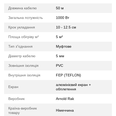
Довжина кабелю
50 м
Загальна потужність
1000 Вт
Крок укладання
10 - 12.5 см
Площа обігріву м²
5 м²
Тип з"єднання
Муфтове
Діаметр кабелю
5 мм
Зовнішня ізоляція
PVC
Внутрішня ізоляція
FEP (TEFLON)
алюмінієвий екран +
Екран
обплетення
Виробник
Arnold Rak
Країна-виробник
Німеччина
товару