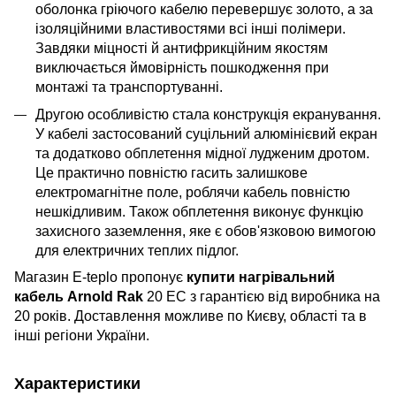
оболонка гріючого кабелю перевершує золото, а за
ізоляційними властивостями всі інші полімери.
Завдяки міцності й антифрикційним якостям
виключається ймовірність пошкодження при
монтажі та транспортуванні.
Другою особливістю стала конструкція екранування.
У кабелі застосований суцільний алюмінієвий екран
та додатково обплетення мідної лудженим дротом.
Це практично повністю гасить залишкове
електромагнітне поле, роблячи кабель повністю
нешкідливим. Також обплетення виконує функцію
захисного заземлення, яке є обов'язковою вимогою
для електричних теплих підлог.
Магазин E-teplo пропонує
купити нагрівальний
кабель Arnold Rak
20 EC з гарантією від виробника на
20 років. Доставлення можливе по Києву, області та в
інші регіони України.
Характеристики