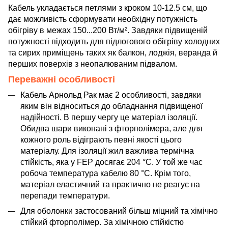
Кабель укладається петлями з кроком 10-12.5 см, що
дає можливість сформувати необхідну потужність
обігріву в межах 150...200 Вт/м². Завдяки підвищеній
потужності підходить для підлогового обігріву холодних
та сирих приміщень таких як балкон, лоджія, веранда й
перших поверхів з неопалюваним підвалом.
Переважні особливості
Кабель Арнольд Рак має 2 особливості, завдяки
яким він відноситься до обладнання підвищеної
надійності. В першу чергу це матеріал ізоляції.
Обидва шари виконані з фторполімера, але для
кожного роль відіграють певні якості цього
матеріалу. Для ізоляції жил важлива термічна
стійкість, яка у FEP досягає 204 °C. У той же час
робоча температура кабелю 80 °C. Крім того,
матеріал еластичний та практично не реагує на
перепади температури.
Для оболонки застосований більш міцний та хімічно
стійкий фторполімер. За хімічною стійкістю