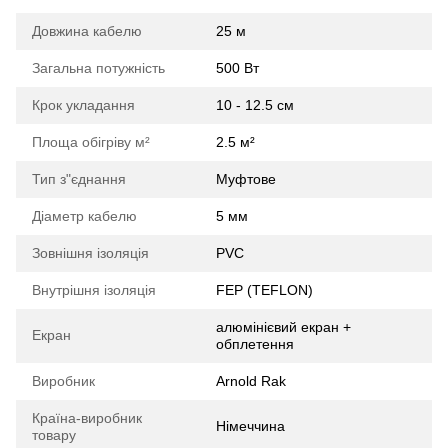
Довжина кабелю
25 м
Загальна потужність
500 Вт
Крок укладання
10 - 12.5 см
Площа обігріву м²
2.5 м²
Тип з"єднання
Муфтове
Діаметр кабелю
5 мм
Зовнішня ізоляція
PVC
Внутрішня ізоляція
FEP (TEFLON)
алюмінієвий екран +
Екран
обплетення
Виробник
Arnold Rak
Країна-виробник
Німеччина
товару