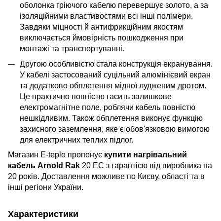
оболонка гріючого кабелю перевершує золото, а за
ізоляційними властивостями всі інші полімери.
Завдяки міцності й антифрикційним якостям
виключається ймовірність пошкодження при
монтажі та транспортуванні.
Другою особливістю стала конструкція екранування.
У кабелі застосований суцільний алюмінієвий екран
та додатково обплетення мідної лудженим дротом.
Це практично повністю гасить залишкове
електромагнітне поле, роблячи кабель повністю
нешкідливим. Також обплетення виконує функцію
захисного заземлення, яке є обов'язковою вимогою
для електричних теплих підлог.
Магазин E-teplo пропонує
купити нагрівальний
кабель Arnold Rak
20 EC з гарантією від виробника на
20 років. Доставлення можливе по Києву, області та в
інші регіони України.
Характеристики