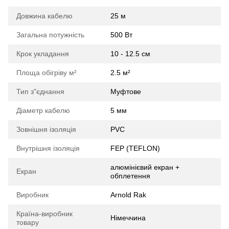
Довжина кабелю
25 м
Загальна потужність
500 Вт
Крок укладання
10 - 12.5 см
Площа обігріву м²
2.5 м²
Тип з"єднання
Муфтове
Діаметр кабелю
5 мм
Зовнішня ізоляція
PVC
Внутрішня ізоляція
FEP (TEFLON)
алюмінієвий екран +
Екран
обплетення
Виробник
Arnold Rak
Країна-виробник
Німеччина
товару