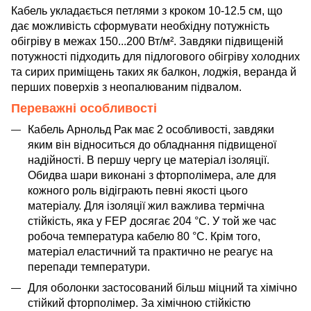
Кабель укладається петлями з кроком 10-12.5 см, що
дає можливість сформувати необхідну потужність
обігріву в межах 150...200 Вт/м². Завдяки підвищеній
потужності підходить для підлогового обігріву холодних
та сирих приміщень таких як балкон, лоджія, веранда й
перших поверхів з неопалюваним підвалом.
Переважні особливості
Кабель Арнольд Рак має 2 особливості, завдяки
яким він відноситься до обладнання підвищеної
надійності. В першу чергу це матеріал ізоляції.
Обидва шари виконані з фторполімера, але для
кожного роль відіграють певні якості цього
матеріалу. Для ізоляції жил важлива термічна
стійкість, яка у FEP досягає 204 °C. У той же час
робоча температура кабелю 80 °C. Крім того,
матеріал еластичний та практично не реагує на
перепади температури.
Для оболонки застосований більш міцний та хімічно
стійкий фторполімер. За хімічною стійкістю