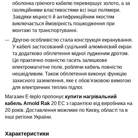
оболонка гріючого кабелю перевершує золото, а за
ізоляційними властивостями всі інші полімери.
Завдяки міцності й антифрикційним якостям
виключається ймовірність пошкодження при
монтажі та транспортуванні.
Другою особливістю стала конструкція екранування.
У кабелі застосований суцільний алюмінієвий екран
та додатково обплетення мідної лудженим дротом.
Це практично повністю гасить залишкове
електромагнітне поле, роблячи кабель повністю
нешкідливим. Також обплетення виконує функцію
захисного заземлення, яке є обов'язковою вимогою
для електричних теплих підлог.
Магазин E-teplo пропонує
купити нагрівальний
кабель Arnold Rak
20 EC з гарантією від виробника на
20 років. Доставлення можливе по Києву, області та в
інші регіони України.
Характеристики