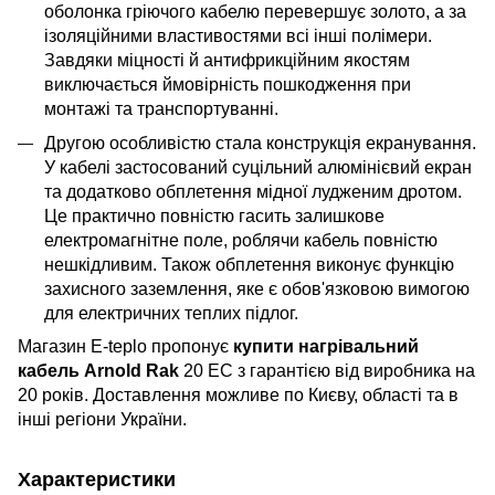
оболонка гріючого кабелю перевершує золото, а за
ізоляційними властивостями всі інші полімери.
Завдяки міцності й антифрикційним якостям
виключається ймовірність пошкодження при
монтажі та транспортуванні.
Другою особливістю стала конструкція екранування.
У кабелі застосований суцільний алюмінієвий екран
та додатково обплетення мідної лудженим дротом.
Це практично повністю гасить залишкове
електромагнітне поле, роблячи кабель повністю
нешкідливим. Також обплетення виконує функцію
захисного заземлення, яке є обов'язковою вимогою
для електричних теплих підлог.
Магазин E-teplo пропонує
купити нагрівальний
кабель Arnold Rak
20 EC з гарантією від виробника на
20 років. Доставлення можливе по Києву, області та в
інші регіони України.
Характеристики