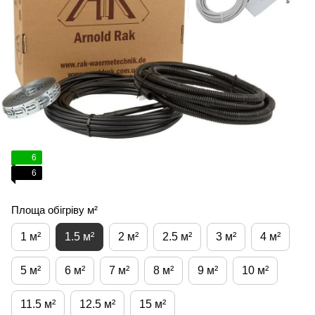
6
6
Площа обігріву м²
1 м²
1.5 м²
2 м²
2.5 м²
3 м²
4 м²
5 м²
6 м²
7 м²
8 м²
9 м²
10 м²
11.5 м²
12.5 м²
15 м²