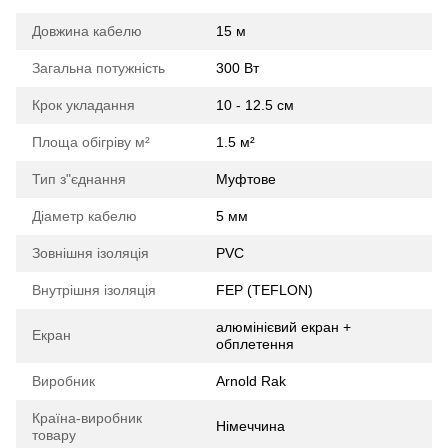
Довжина кабелю
15 м
Загальна потужність
300 Вт
Крок укладання
10 - 12.5 см
Площа обігріву м²
1.5 м²
Тип з"єднання
Муфтове
Діаметр кабелю
5 мм
Зовнішня ізоляція
PVC
Внутрішня ізоляція
FEP (TEFLON)
алюмінієвий екран +
Екран
обплетення
Виробник
Arnold Rak
Країна-виробник
Німеччина
товару