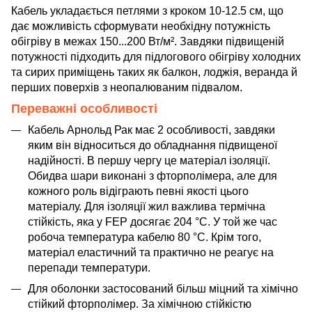
Кабель укладається петлями з кроком 10-12.5 см, що
дає можливість сформувати необхідну потужність
обігріву в межах 150...200 Вт/м². Завдяки підвищеній
потужності підходить для підлогового обігріву холодних
та сирих приміщень таких як балкон, лоджія, веранда й
перших поверхів з неопалюваним підвалом.
Переважні особливості
Кабель Арнольд Рак має 2 особливості, завдяки
яким він відноситься до обладнання підвищеної
надійності. В першу чергу це матеріал ізоляції.
Обидва шари виконані з фторполімера, але для
кожного роль відіграють певні якості цього
матеріалу. Для ізоляції жил важлива термічна
стійкість, яка у FEP досягає 204 °C. У той же час
робоча температура кабелю 80 °C. Крім того,
матеріал еластичний та практично не реагує на
перепади температури.
Для оболонки застосований більш міцний та хімічно
стійкий фторполімер. За хімічною стійкістю