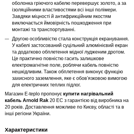
оболонка гріючого кабелю перевершує золото, а за
ізоляційними властивостями всі інші полімери.
Завдяки міцності й антифрикційним якостям
виключається ймовірність пошкодження при
монтажі та транспортуванні.
Другою особливістю стала конструкція екранування.
У кабелі застосований суцільний алюмінієвий екран
та додатково обплетення мідної лудженим дротом.
Це практично повністю гасить залишкове
електромагнітне поле, роблячи кабель повністю
нешкідливим. Також обплетення виконує функцію
захисного заземлення, яке є обов'язковою вимогою
для електричних теплих підлог.
Магазин E-teplo пропонує
купити нагрівальний
кабель Arnold Rak
20 EC з гарантією від виробника на
20 років. Доставлення можливе по Києву, області та в
інші регіони України.
Характеристики