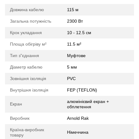
Довжина кабелю
115 м
Загальна потужність
2300 Вт
Крок укладання
10 - 12.5 см
Площа обігріву м²
11.5 м²
Тип з"єднання
Муфтове
Діаметр кабелю
5 мм
Зовнішня ізоляція
PVC
Внутрішня ізоляція
FEP (TEFLON)
алюмінієвий екран +
Екран
обплетення
Виробник
Arnold Rak
Країна-виробник
Німеччина
товару