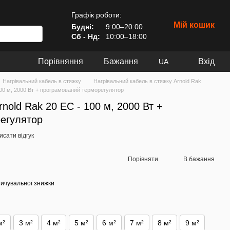
Графік роботи:
Мій кошик
Будні:
9:00–20:00
Сб - Нд:
10:00–18:00
Порівняння
Бажання
Вхід
UA
Нагрівальний кабель в стяжку
Нагрівальний кабель в стяжку Arnold Rak
100 м, 2000 Вт + програмований терморегулятор
nold Rak 20 EC - 100 м, 2000 Вт +
егулятор
сати відгук
Порівняти
В бажання
ичувальної знижки
м²
3 м²
4 м²
5 м²
6 м²
7 м²
8 м²
9 м²