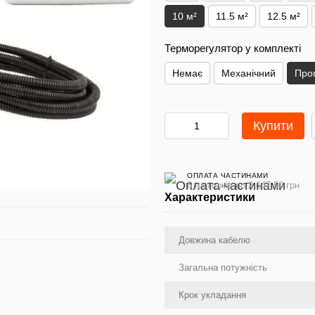
10 м²
11.5 м²
12.5 м²
Терморегулятор у комплекті
Немає
Механічний
Про
Купити
ОПЛАТА ЧАСТИНАМИ
6 платежів по 2 147.50 грн
Характеристики
Довжина кабелю
Загальна потужність
Крок укладання