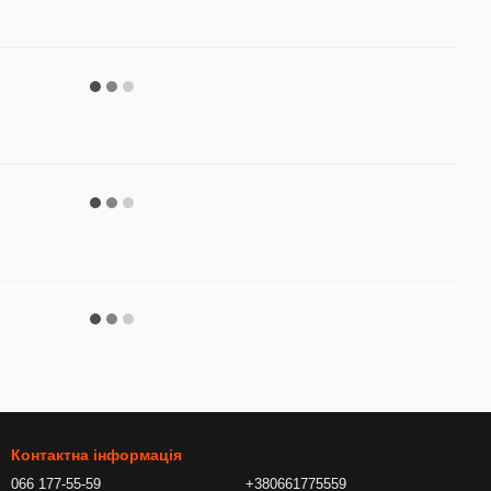
Контактна інформація
066 177-55-59
+380661775559