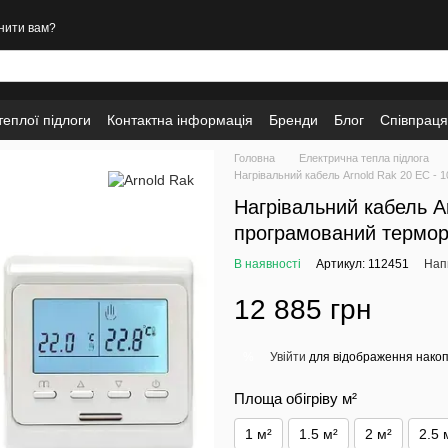
нити вам?
еплої підлоги
Контактна інформація
Бренди
Блог
Співпраця
Головна
Електрична тепла підлога
Нагрівальний кабель Arnold Rak 20 EC - 
Нагрівальний кабель Ar
програмований термор
В наявності
Артикул: 112451
Напи
12 885 грн
Увійти
для відображення накоп
%
Площа обігріву м²
1 м²
1.5 м²
2 м²
2.5 