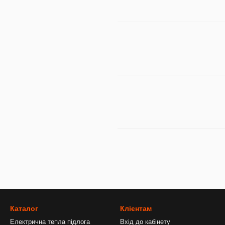
Каталог
Клієнтам
Електрична тепла підлога
Вхід до кабінету