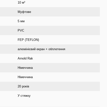
10 м²
Муфтове
5 мм
PVC
FEP (TEFLON)
алюмінієвий екран + обплетення
Arnold Rak
Німеччина
Німеччина
20 років
У стяжку