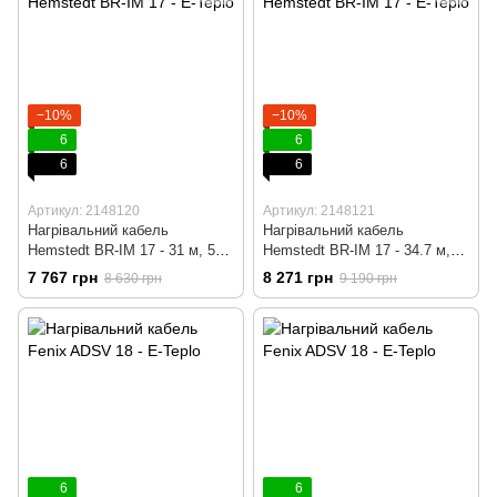
−10%
−10%
6
6
6
6
Артикул: 2148120
Артикул: 2148121
Нагрівальний кабель
Нагрівальний кабель
Hemstedt BR-IM 17 - 31 м, 500
Hemstedt BR-IM 17 - 34.7 м,
вт + wi-fi терморегулятор
600 вт + wi-fi терморегулятор
7 767 грн
8 271 грн
8 630 грн
9 190 грн
6
6