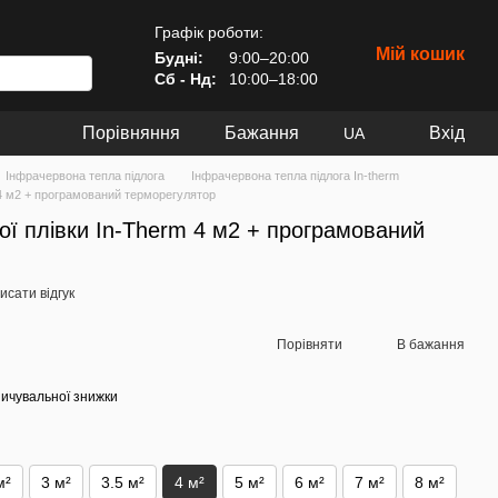
Графік роботи:
Мій кошик
Будні:
9:00–20:00
Сб - Нд:
10:00–18:00
Порівняння
Бажання
Вхід
UA
Інфрачервона тепла підлога
Інфрачервона тепла підлога In-therm
 4 м2 + програмований терморегулятор
ї плівки In-Therm 4 м2 + програмований
исати відгук
Порівняти
В бажання
ичувальної знижки
м²
3 м²
3.5 м²
4 м²
5 м²
6 м²
7 м²
8 м²