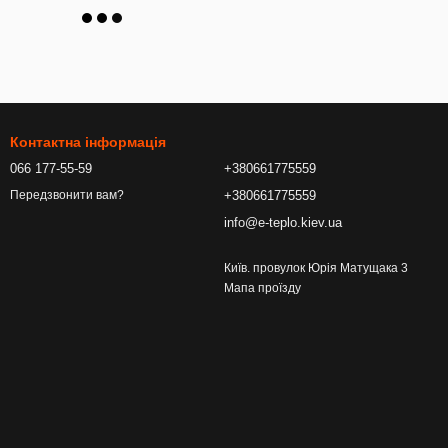
Контактна інформація
066 177-55-59
+380661775559
+380661775559
Передзвонити вам?
info@e-teplo.kiev.ua
Київ. провулок Юрія Матущака 3
Мапа проїзду