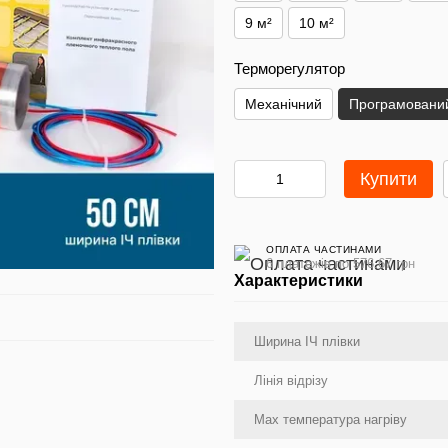
9 м²
10 м²
Терморегулятор
Механічний
Програмовани
Купити
ОПЛАТА ЧАСТИНАМИ
6 платежів по 576.67 грн
Характеристики
Ширина ІЧ плівки
Лінія відрізу
Max температура нагріву