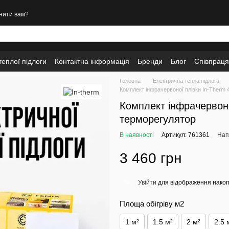
нити вам?
еплої підлоги
Контактна інформація
Бренди
Блог
Співпраця
Головна
Електрична тепла підлога
Комплект інфрачервоної плівки In-Therm
Комплект інфрачервоно
терморегулятор
В наявності
Артикул: 761361
Нап
3 460 грн
Увійти
для відображення накоп
%
Площа обігpіву м2
1 м²
1.5 м²
2 м²
2.5 