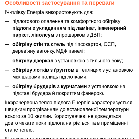
Особливості застосування та переваги
ІЧ-плівку Enerpia використовують для:
підлогового опалення та комфортного обігріву
підлоги з укладанням під ламінат, інженерний
паркет, лінолеум
з прошарком з ДВП;
обігріву стін та стель
під гіпсокартон, ОСП,
дерев'яну вагонку, МДФ панелі;
обігріву дзеркал
з установкою з тильного боку;
обігріву лотків з ґрунтом
в теплицях з установкою
між шарами полиць під лотками;
обігріву брудерів з курчатами
з установкою на
підставі брудера й покриттям фанерою.
Інфрачервона тепла підлога Енерпія характеризується
швидким прогріванням до встановленої температури
всього за 10 хвилин. Користувачеві не доведеться
довго чекати поки підлога нагріється та в приміщенні
стане тепло.
ІЧ-плівка стане відмінним рішенням для додаткового та