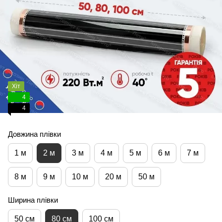
Хіт
4
4
Довжина плівки
1 м
2 м
3 м
4 м
5 м
6 м
7 м
8 м
9 м
10 м
20 м
50 м
Ширина плівки
50 см
80 см
100 см