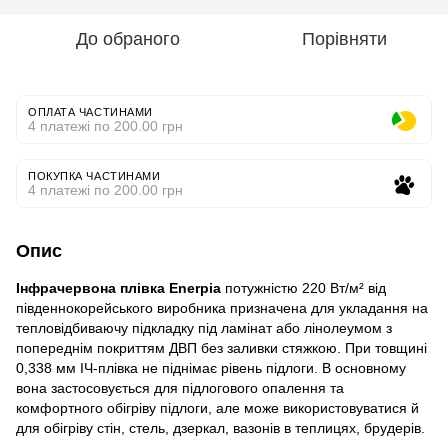
До обраного
Порівняти
ОПЛАТА ЧАСТИНАМИ
4 платежі по 200.00 грн
ПОКУПКА ЧАСТИНАМИ
4 платежі по 200.00 грн
Опис
Інфрачервона плівка Enerpia
потужністю 220 Вт/м² від
південнокорейського виробника призначена для укладання на
тепловідбиваючу підкладку під ламінат або лінолеумом з
попереднім покриттям ДВП без заливки стяжкою. При товщині
0,338 мм ІЧ-плівка не піднімає рівень підлоги. В основному
вона застосовується для підлогового опалення та
комфортного обігріву підлоги, але може використовуватися й
для обігріву стін, стель, дзеркал, вазонів в теплицях, брудерів.