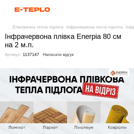
Електрична тепла підлога
Інфрачервона тепла підлога
Інф
Інфрачервона плівка Enerpia 80 cм
на 2 м.п.
Артикул:
1137147
Написати відгук