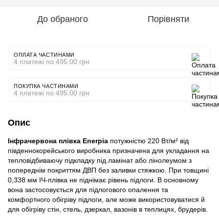
До обраного
Порівняти
ОПЛАТА ЧАСТИНАМИ
4 платежі по 495.00 грн
ПОКУПКА ЧАСТИНАМИ
4 платежі по 495.00 грн
Опис
Інфрачервона плівка Enerpia
потужністю 220 Вт/м² від
південнокорейського виробника призначена для укладання на
тепловідбиваючу підкладку під ламінат або лінолеумом з
попереднім покриттям ДВП без заливки стяжкою. При товщині
0,338 мм ІЧ-плівка не піднімає рівень підлоги. В основному
вона застосовується для підлогового опалення та
комфортного обігріву підлоги, але може використовуватися й
для обігріву стін, стель, дзеркал, вазонів в теплицях, брудерів.