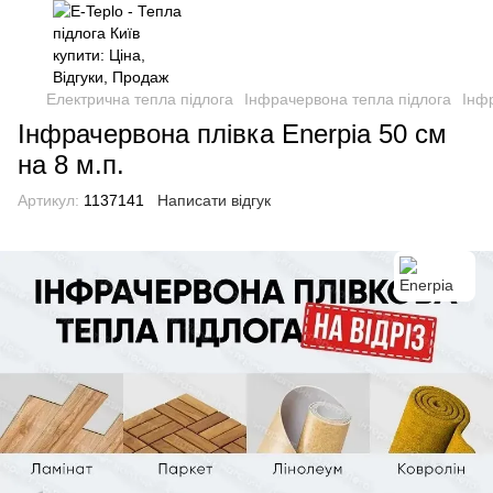
Електрична тепла підлога
Інфрачервона тепла підлога
Інф
Інфрачервона плівка Enerpia 50 cм
на 8 м.п.
Артикул:
1137141
Написати відгук