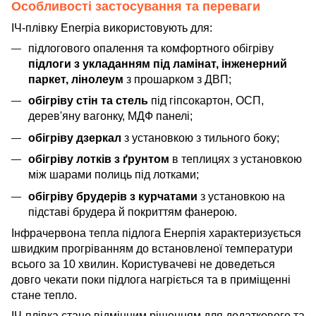
Особливості застосування та переваги
ІЧ-плівку Enerpia використовують для:
підлогового опалення та комфортного обігріву
підлоги з укладанням під ламінат, інженерний
паркет, лінолеум
з прошарком з ДВП;
обігріву стін та стель
під гіпсокартон, ОСП,
дерев'яну вагонку, МДФ панелі;
обігріву дзеркал
з установкою з тильного боку;
обігріву лотків з ґрунтом
в теплицях з установкою
між шарами полиць під лотками;
обігріву брудерів з курчатами
з установкою на
підставі брудера й покриттям фанерою.
Інфрачервона тепла підлога Енерпія характеризується
швидким прогріванням до встановленої температури
всього за 10 хвилин. Користувачеві не доведеться
довго чекати поки підлога нагріється та в приміщенні
стане тепло.
ІЧ-плівка стане відмінним рішенням для додаткового та