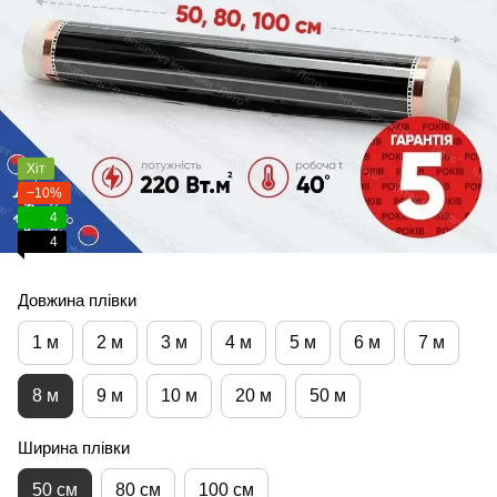
Хіт
−10%
4
4
Довжина плівки
1 м
2 м
3 м
4 м
5 м
6 м
7 м
8 м
9 м
10 м
20 м
50 м
Ширина плівки
50 см
80 см
100 см